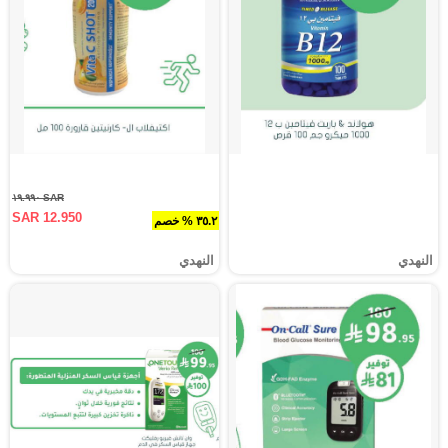
SAR ١٩.٩٩٠
SAR 12.950
٣٥.٢ % خصم
النهدي
النهدي