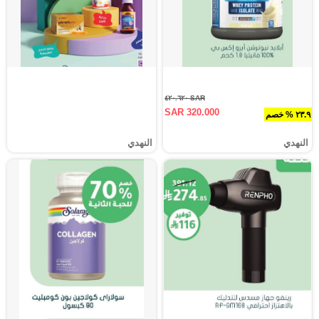
SAR ٤٢٠.٦٢٠
SAR 320.000
٢٣.٩ % خصم
النهدي
النهدي