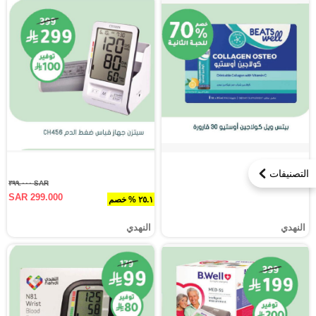
التصنيفات
SAR ٣٩٩.٠٠٠
SAR 299.000
٢٥.١ % خصم
النهدي
النهدي