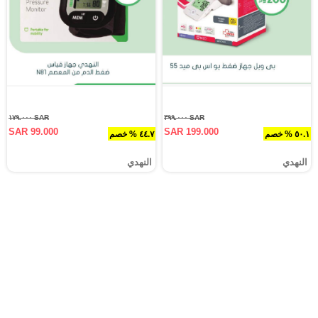
SAR ١٧٩.٠٠٠
SAR ٣٩٩.٠٠٠
SAR 99.000
SAR 199.000
٥٠.١ % خصم
٤٤.٧ % خصم
النهدي
النهدي