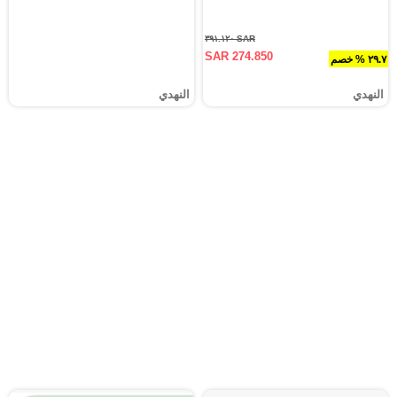
SAR ٣٩١.١٢٠
SAR 274.850
٢٩.٧ % خصم
النهدي
النهدي