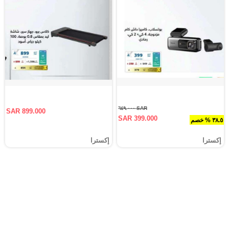
SAR ٦٤٩.٠٠٠
SAR 899.000
SAR 399.000
٣٨.٥ % خصم
إكسترا
إكسترا