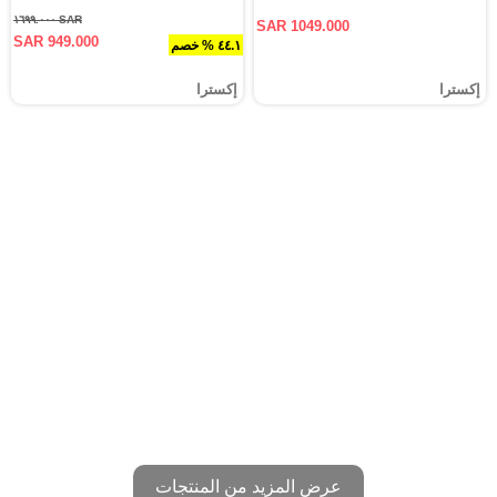
SAR ١٦٩٩.٠٠٠
SAR 1049.000
SAR 949.000
٤٤.١ % خصم
إكسترا
إكسترا
عرض المزيد من المنتجات