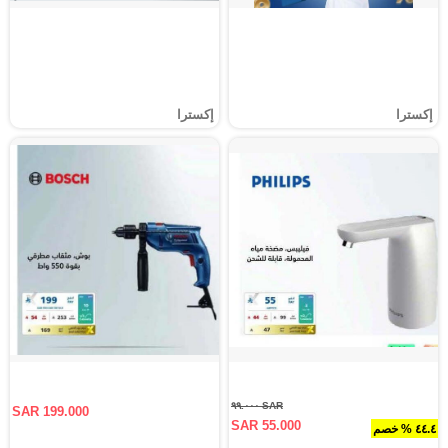
إكسترا
إكسترا
SAR ٩٩.٠٠٠
SAR 199.000
SAR 55.000
٤٤.٤ % خصم