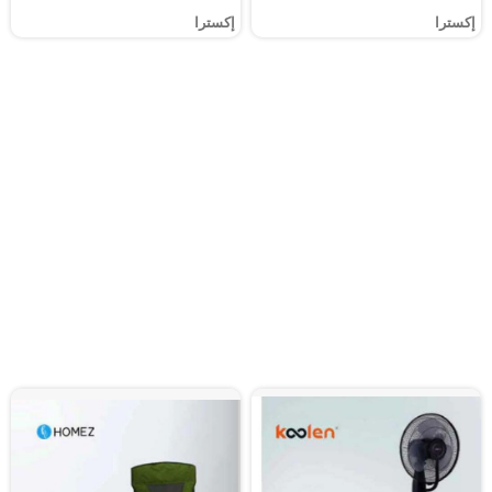
إكسترا
إكسترا