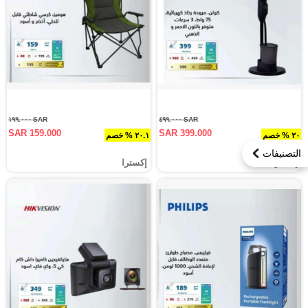
SAR ١٩٩.٠٠٠
SAR ٤٩٩.٠٠٠
SAR 159.000
SAR 399.000
٢٠ % خصم
٢٠.١ % خصم
التصنيفات
إكسترا
إكسترا