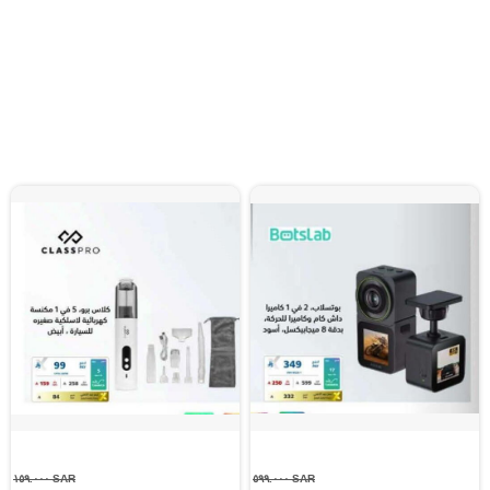
SAR ١٥٩.٠٠٠
SAR ٥٩٩.٠٠٠