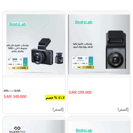
SAR ٥٩٩.٠٠٠
SAR 199.000
SAR 349.000
٤١.٧ % خصم
إكسترا
إكسترا