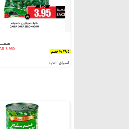
SAR ٥.٦٠٠
AR 3.950
٢٩.٥ % خصم
أسواق النخبة