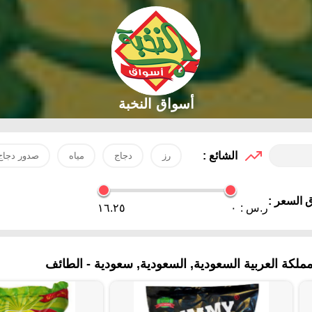
أسواق النخبة
الشائع :
رز
دجاج
مياه
صدور دجاج
 السعر :
ر.س :
٠
١٦.٢٥
ة العربية السعودية, السعودية, سعودية - الطائف