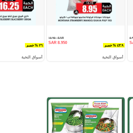
SAR ١٥.٩٥٠
SAR 8.950
S
٤٣.٩ % خصم
٢٦ % خصم
أسواق النخبة
أسواق النخبة