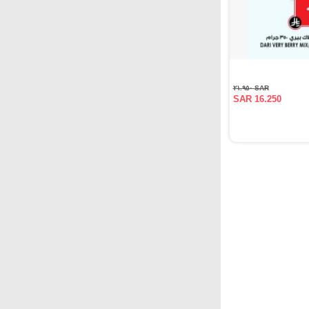
SAR ٢١.٩٥٠
SAR 16.250