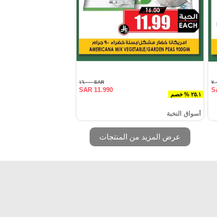
SAR ١٦.٠٠٠
SAR 11.990
S
٢٥.١ % خصم
أسواق النخبة
عرض المزيد من المنتجات