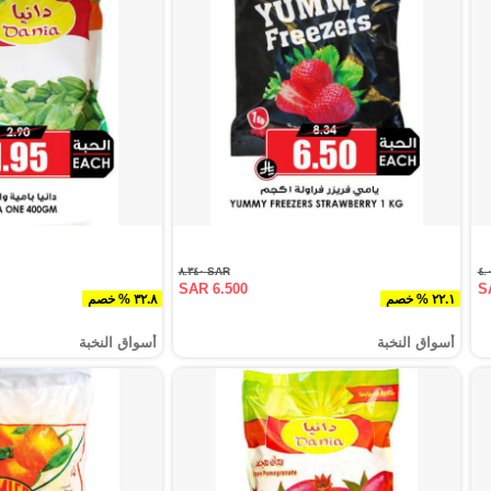
SAR ٨.٣٤٠
SAR 6.500
S
٢٢.١ % خصم
٣٢.٨ % خصم
أسواق النخبة
أسواق النخبة