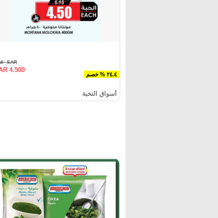
SAR ٥.٩٥٠
AR 4.500
٢٤.٤ % خصم
أسواق النخبة