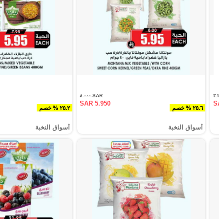
SAR ٨.٠٠٠
SAR 5.950
S
٢٥.٦ % خصم
٢٥.٢ % خصم
أسواق النخبة
أسواق النخبة