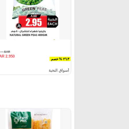
SAR ٤.٠٠٠
AR 2.950
٢٦.٣ % خصم
أسواق النخبة