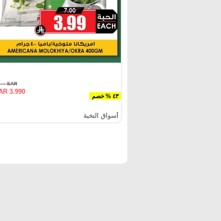
SAR ٧.٠٠٠
AR 3.990
٤٣ % خصم
أسواق النخبة