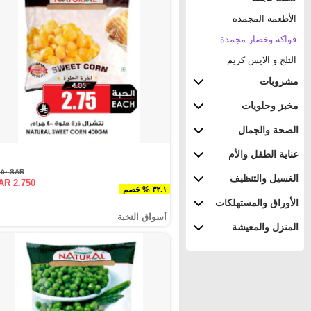
الأطعمة المجمدة
فواكه وخضار مجمدة
الثلج و الآيس كريم
مشروبات
مخبز وحلويات
الصحة والجمال
عناية الطفل والأم
SAR ٤.٠٥٠
الغسيل والتنظيف
AR 2.750
٣٢.١ % خصم
الأوراق والمستهلكات
أسواق النخبة
المنزل والمعيشة