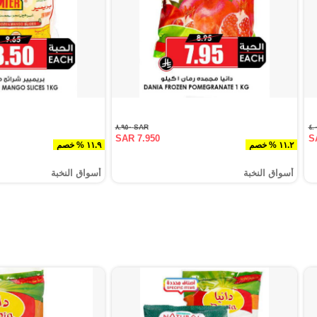
SAR ٨.٩٥٠
SAR 7.950
S
١١.٢ % خصم
١١.٩ % خصم
أسواق النخبة
أسواق النخبة