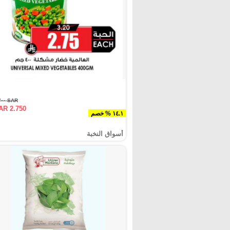
SAR ٣.٢٠٠
AR 2.750
١٤.١ % خصم
أسواق النخبة