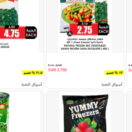
SAR ٣.١٦٠
SAR 2.750
S
١٣ % خصم
٢١.٥ % خصم
أسواق النخبة
أسواق النخبة