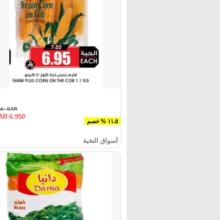
SAR ٧.٨٥٠
AR 6.950
١١.٥ % خصم
أسواق النخبة