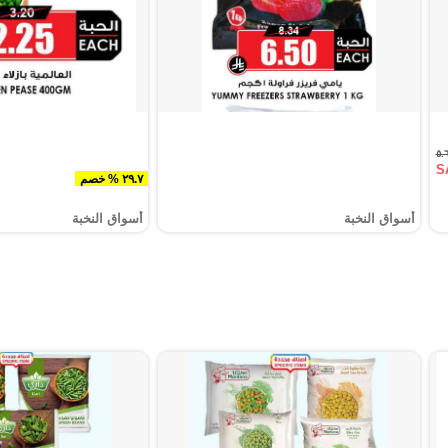
S
٢٩.٧ % خصم
أسواق النخبة
أسواق النخبة