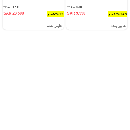
SAR ٣٧.٥٠٠
SAR ١٣.٩٩٠
SAR 28.500
SAR 9.990
٢٨.٦ % خصم
٢٤ % خصم
هايبر بنده
هايبر بنده