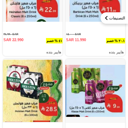
التصنيفات
SAR ٣٨.٩٩٠
SAR ١٥.٠٠٠
SAR 22.990
SAR 11.990
٢٠.١ % خصم
٤١ % خصم
هايبر بنده
هايبر بنده