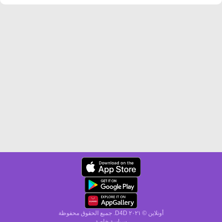
أونلاين © ۲۰٢١ D4D. جميع الحقوق محفوظة
سياسة خاصة