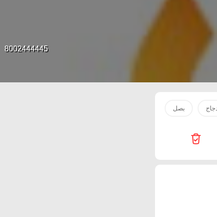
8002444445
جاج
بصل
ارز
زيت
لحم
سمك
بطاطس