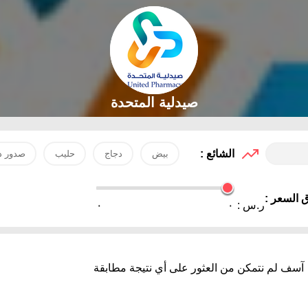
صيدلية المتحدة
الشائع :
بيض
دجاج
حليب
صدور د
 السعر :
ر.س :
٠
٠
آسف لم نتمكن من العثور على أي نتيجة مطابقة