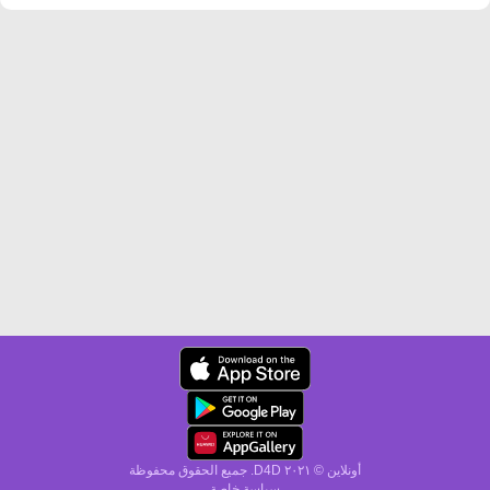
أونلاين © ۲۰٢١ D4D. جميع الحقوق محفوظة
سياسة خاصة