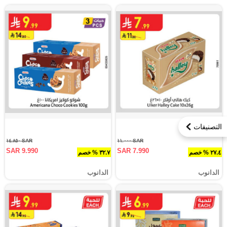
التصنيفات
SAR ١٤.٨٥٠
SAR ١١.٠٠٠
SAR 9.990
SAR 7.990
٢٧.٤ % خصم
٣٢.٧ % خصم
الدانوب
الدانوب