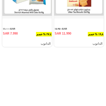
SAR ١١.٠٠٠
SAR ١٤.٩٥٠
SAR 7.990
SAR 11.990
١٩.٨ % خصم
٢٧.٤ % خصم
الدانوب
الدانوب