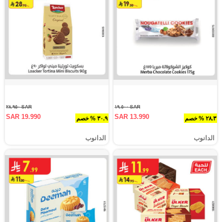
SAR ٢٨.٩٥٠
SAR ١٩.٥٠٠
SAR 19.990
SAR 13.990
٢٨.٣ % خصم
٣٠.٩ % خصم
الدانوب
الدانوب