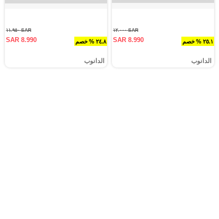
SAR ١١.٩٥٠
SAR ١٢.٠٠٠
SAR 8.990
SAR 8.990
٢٥.١ % خصم
٢٤.٨ % خصم
الدانوب
الدانوب