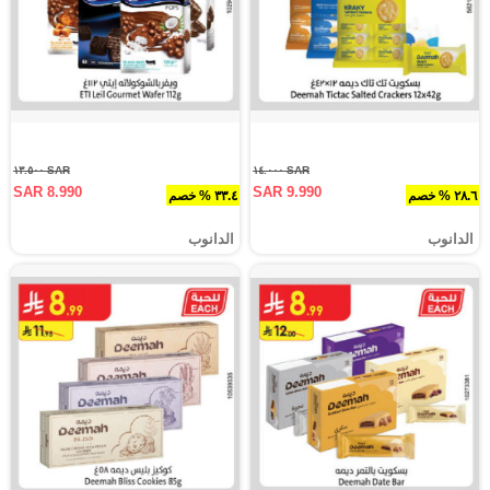
SAR ١٣.٥٠٠
SAR ١٤.٠٠٠
SAR 8.990
SAR 9.990
٢٨.٦ % خصم
٣٣.٤ % خصم
الدانوب
الدانوب