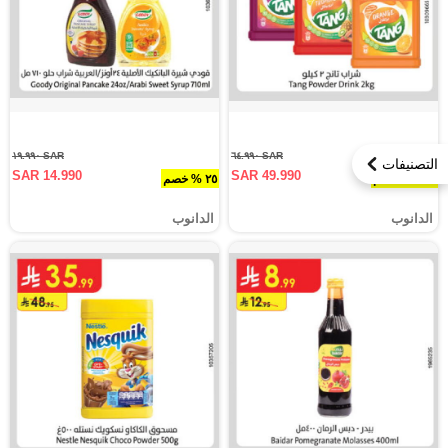
SAR ١٩.٩٩٠
SAR ٦٤.٩٩٠
التصنيفات
SAR 14.990
SAR 49.990
٢٣.١ % خصم
٢٥ % خصم
الدانوب
الدانوب