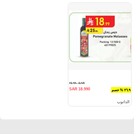
SAR ٢٥.٩٩٠
SAR 18.990
٢٦.٩ % خصم
الدانوب