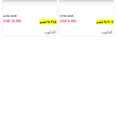
SAR ٤٨.٩٥٠
SAR ١٢.٩٥٠
SAR 35.990
SAR 8.990
٣٠.٦ % خصم
٢٦.٥ % خصم
الدانوب
الدانوب