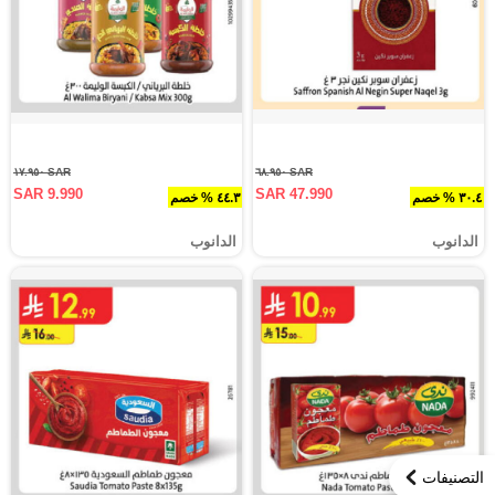
SAR ١٧.٩٥٠
SAR ٦٨.٩٥٠
SAR 9.990
SAR 47.990
٣٠.٤ % خصم
٤٤.٣ % خصم
الدانوب
الدانوب
التصنيفات