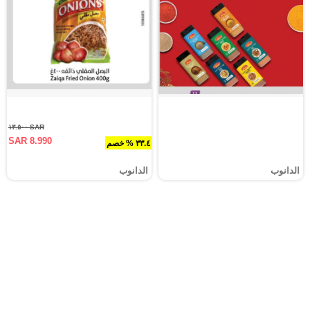
SAR ١٣.٥٠٠
SAR 8.990
٣٣.٤ % خصم
الدانوب
الدانوب