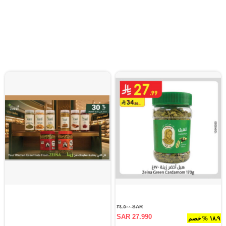
SAR ٣٤.٥٠٠
SAR 27.990
١٨.٩ % خصم