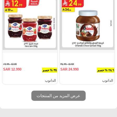
SAR ١٩.٩٩٠
SAR ٣٤.٩٩٠
SAR 12.990
SAR 24.990
٢٨.٦ % خصم
٣٥ % خصم
الدانوب
الدانوب
عرض المزيد من المنتجات