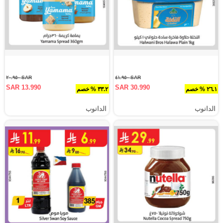
SAR ٢٠.٩٥٠
SAR ٤١.٩٥٠
SAR 13.990
SAR 30.990
٢٦.١ % خصم
٣٣.٢ % خصم
الدانوب
الدانوب