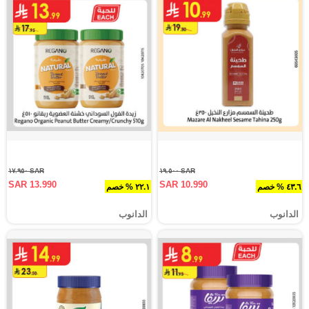
SAR ١٧.٩٥٠
SAR ١٩.٥٠٠
SAR 13.990
SAR 10.990
٤٣.٦ % خصم
٢٢.١ % خصم
الدانوب
الدانوب