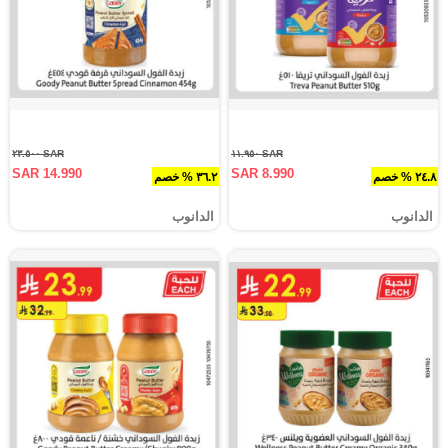
SAR ٢٣.٥٠٠
SAR ١١.٩٥٠
SAR 14.990
SAR 8.990
٢٤.٨ % خصم
٣٦.٢ % خصم
الدانوب
الدانوب