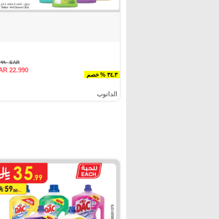
SAR ٣٤.٩٩٠
AR 22.990
٣٤.٣ % خصم
الدانوب