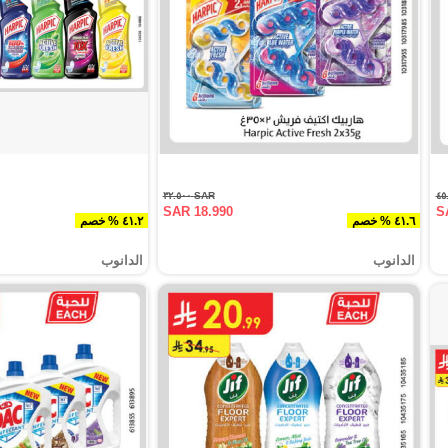
SAR ٣٢.٥٠٠
SAR 18.990
S
٤١.٦ % خصم
٤١.٢ % خصم
الدانوب
الدانوب