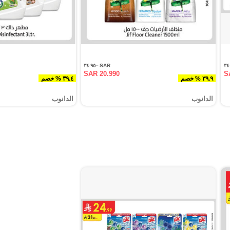
SAR ٣٤.٩٥٠
SAR 20.990
S
٣٩.٩ % خصم
٣٩.٤ % خصم
الدانوب
الدانوب