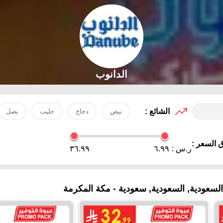
الدانوب
الشائع :
بيض
دجاج
حليب
بصل
 السعر :
ر.س :
٦.٩٩
٣٦.٩٩
سعودية, السعودية, سعودية - مكة المكرمة