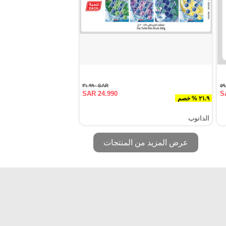
SAR ٣١.٩٩٠
SAR 24.990
S
٢١.٩ % خصم
الدانوب
عرض المزيد من المنتجات