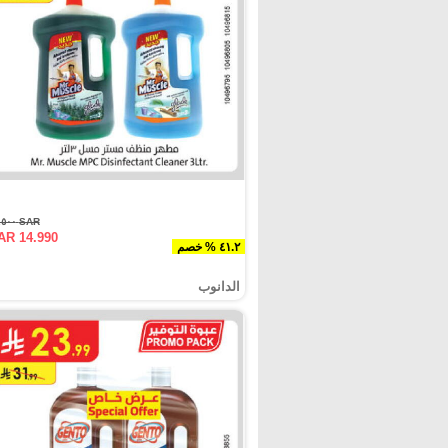
SAR ٢٥.٥٠٠
AR 14.990
٤١.٢ % خصم
الدانوب