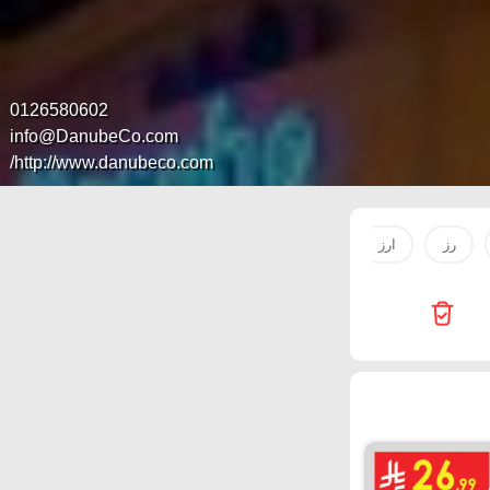
0126580602
info@DanubeCo.com
http://www.danubeco.com/
رز
ارز
سمك
زيت زيتون
مياه
زيت