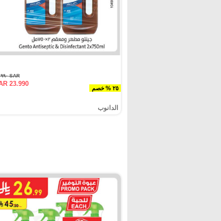
SAR ٣١.٩٩٠
AR 23.990
٢٥ % خصم
الدانوب