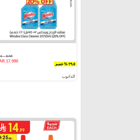
SAR ٢٥.٥٠٠
AR 17.990
٢٩.٥ % خصم
الدانوب