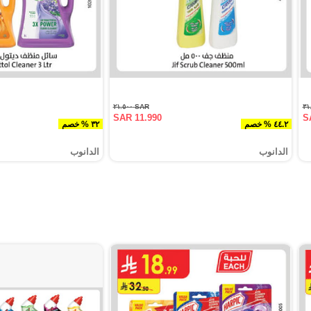
SAR ٢١.٥٠٠
SAR 11.990
S
٤٤.٢ % خصم
٣٢ % خصم
الدانوب
الدانوب