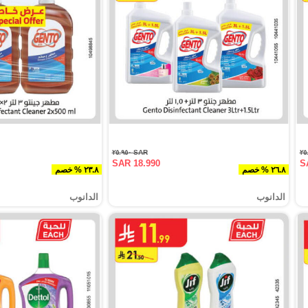
SAR ٢٥.٩٥٠
SAR 18.990
S
٢٦.٨ % خصم
٢٣.٨ % خصم
الدانوب
الدانوب