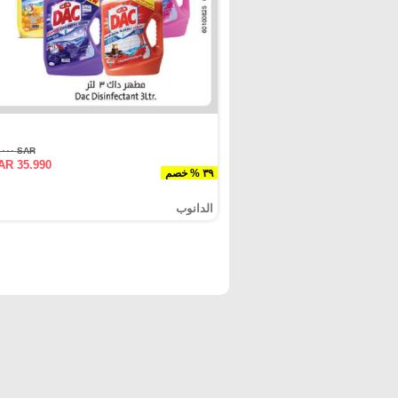
SAR ٥٩.٠٠٠
AR 35.990
٣٩ % خصم
الدانوب