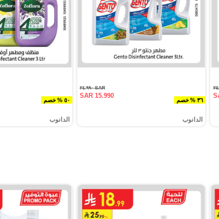
SAR ٢٤.٩٩٠
SAR 15.990
S
٣٦ % خصم
٥٠ % خصم
الدانوب
الدانوب