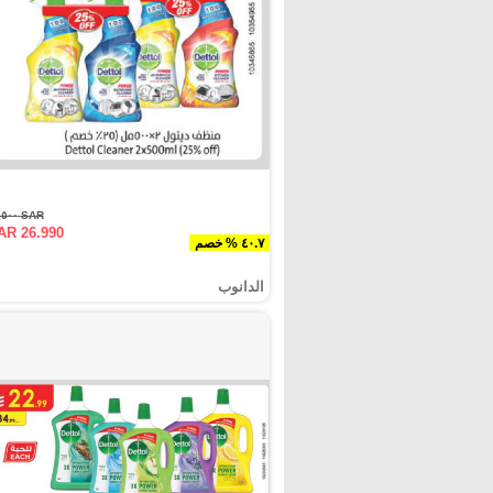
SAR ٤٥.٥٠٠
AR 26.990
٤٠.٧ % خصم
الدانوب