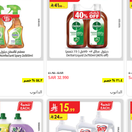
SAR ٤١.٩٥٠
SAR 32.990
S
٢١.٤ % خصم
٥٤.٢ % خصم
الدانوب
الدانوب