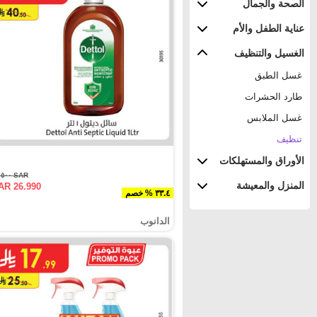
الصحة والجمال
عناية الطفل والأم
الغسيل والتنظيف
غسل الطبق
طارد الحشرات
غسل الملابس
تنظيف
الأوراق والمستهلكات
SAR ٤٠.٥٠٠
المنزل والمعيشة
AR 26.990
٣٣.٤ % خصم
الدانوب