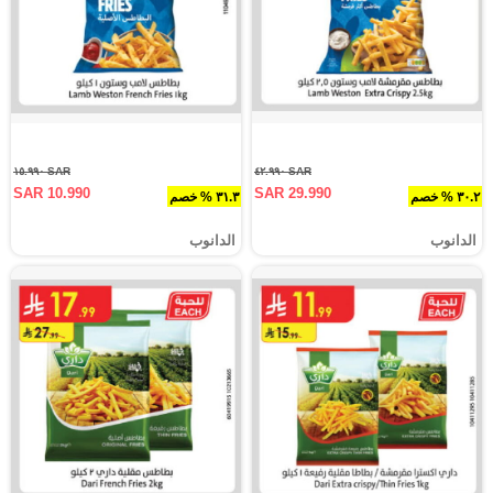
SAR ١٥.٩٩٠
SAR ٤٢.٩٩٠
SAR 10.990
SAR 29.990
٣٠.٢ % خصم
٣١.٣ % خصم
الدانوب
الدانوب