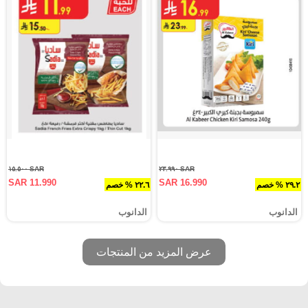
SAR ١٥.٥٠٠
SAR ٢٣.٩٩٠
SAR 11.990
SAR 16.990
٢٩.٢ % خصم
٢٢.٦ % خصم
الدانوب
الدانوب
عرض المزيد من المنتجات