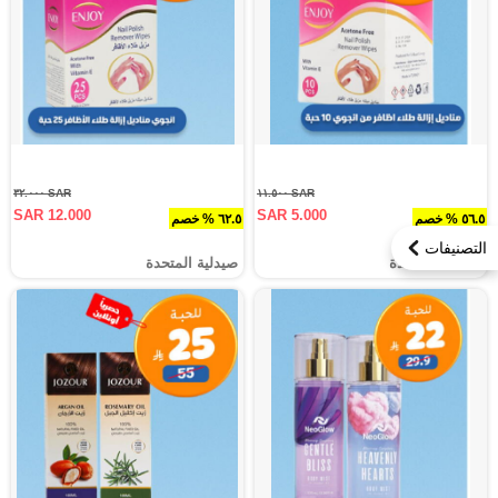
SAR ٣٢.٠٠٠
SAR ١١.٥٠٠
SAR 12.000
SAR 5.000
٥٦.٥ % خصم
٦٢.٥ % خصم
التصنيفات
صيدلية المتحدة
صيدلية المتحدة