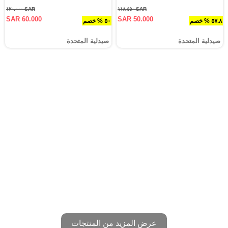
SAR ١٢٠.٠٠٠
SAR ١١٨.٤٥٠
SAR 60.000
SAR 50.000
٥٧.٨ % خصم
٥٠ % خصم
صيدلية المتحدة
صيدلية المتحدة
عرض المزيد من المنتجات