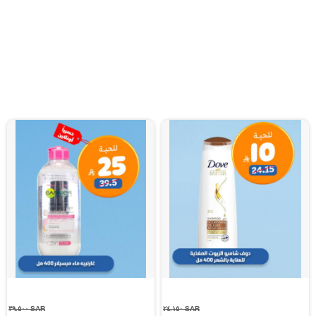
SAR ٣٩.٥٠٠
SAR ٢٤.١٥٠