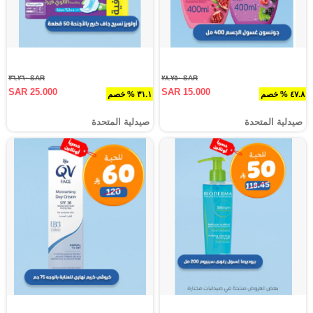
SAR ٣٦.٢٦٠
SAR ٢٨.٧٥٠
SAR 25.000
SAR 15.000
٤٧.٨ % خصم
٣١.١ % خصم
صيدلية المتحدة
صيدلية المتحدة