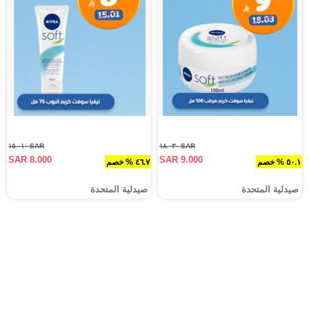
SAR ١٥.٠١٠
SAR ١٨.٠٣٠
SAR 8.000
SAR 9.000
٥٠.١ % خصم
٤٦.٧ % خصم
صيدلية المتحدة
صيدلية المتحدة