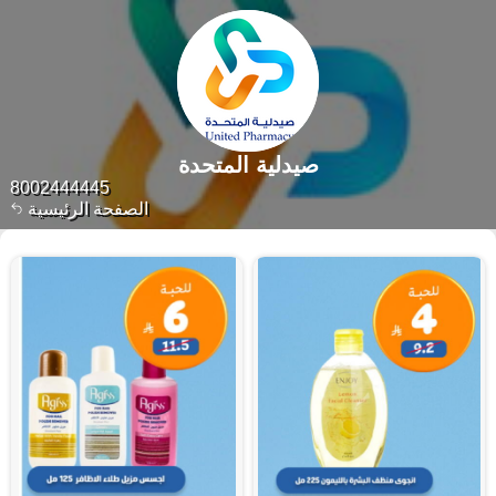
صيدلية المتحدة
8002444445
الصفحة الرئيسية
١٤١٨٩ منتجات