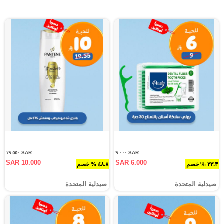
SAR ١٩.٥٥٠
SAR ٩.٠٠٠
SAR 10.000
SAR 6.000
٣٣.٣ % خصم
٤٨.٨ % خصم
صيدلية المتحدة
صيدلية المتحدة