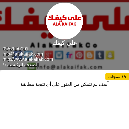
على كيفك
0552050001
info@alakaifak.com
http://www.alakaifak.com
الصفحة الرئيسية
١٩ منتجات
آسف لم نتمكن من العثور على أي نتيجة مطابقة