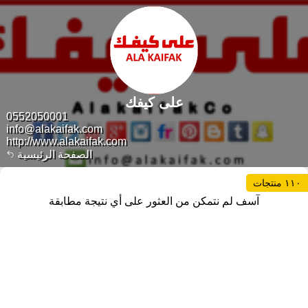
على كيفك
0552050001
info@alakaifak.com
http://www.alakaifak.com
الصفحة الرئيسية
١١٠ منتجات
آسف لم نتمكن من العثور على أي نتيجة مطابقة