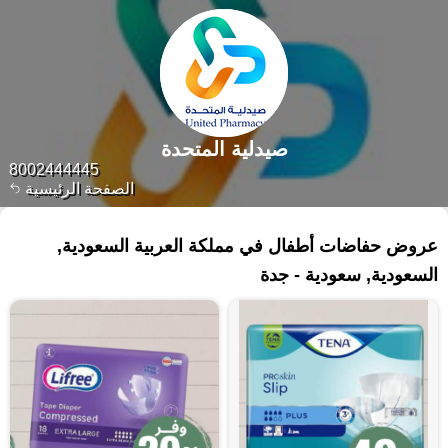
صيدلية المتحدة
8002444445
الصفحة الرئيسية
١٥٣ منتجات
عروض حفاضات أطفال في مملكة العربية السعودية,
السعودية, سعودية - جدة