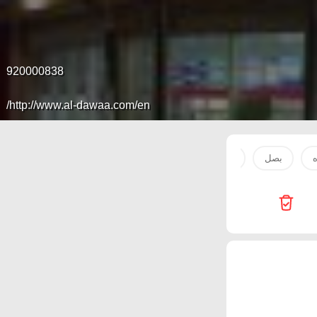
920000838
http://www.al-dawaa.com/en/
ه
بصل
لحم
صدور دجاج
حليب
ارز
دجاج