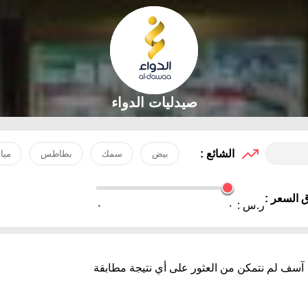
صيدليات الدواء
الشائع :
بيض
سمك
بطاطس
ميا
 السعر :
ر.س :
٠
٠
آسف لم نتمكن من العثور على أي نتيجة مطابقة