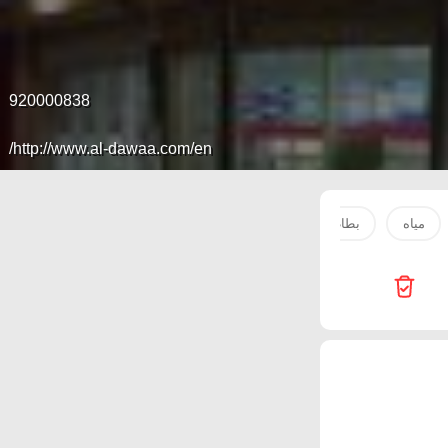
920000838
http://www.al-dawaa.com/en/
مياه
بطاطس
بصل
رز
حليب
ماء
صدو