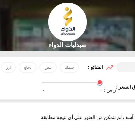
صيدليات الدواء
الشائع :
سمك
بيض
دجاج
ارز
 السعر :
ر.س :
٠
٠
آسف لم نتمكن من العثور على أي نتيجة مطابقة