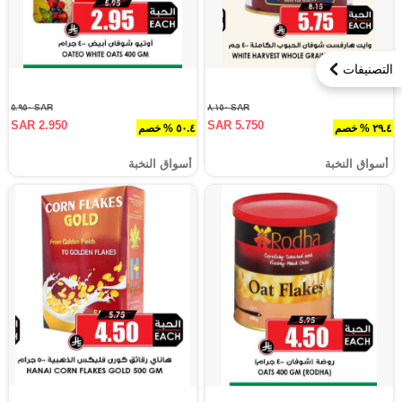
التصنيفات
SAR ٥.٩٥٠
SAR ٨.١٥٠
SAR 2.950
SAR 5.750
٢٩.٤ % خصم
٥٠.٤ % خصم
أسواق النخبة
أسواق النخبة