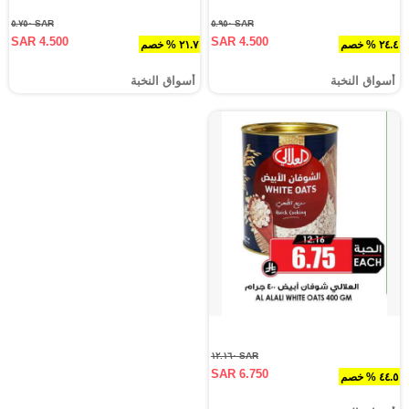
SAR ٥.٧٥٠
SAR ٥.٩٥٠
SAR 4.500
SAR 4.500
٢٤.٤ % خصم
٢١.٧ % خصم
أسواق النخبة
أسواق النخبة
SAR ١٢.١٦٠
SAR 6.750
٤٤.٥ % خصم