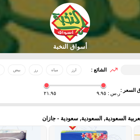
أسواق النخبة
الشائع :
ارز
مياه
رز
بيض
 السعر :
ر.س :
٩.٩٥
٢١.٩٥
بية السعودية, السعودية, سعودية - جازان