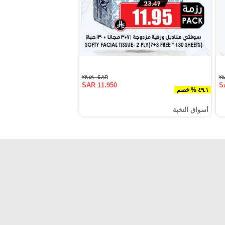
SAR ٢٣.٤٩٠
SAR 11.950
S
٤٩.١ % خصم
أسواق النخبة