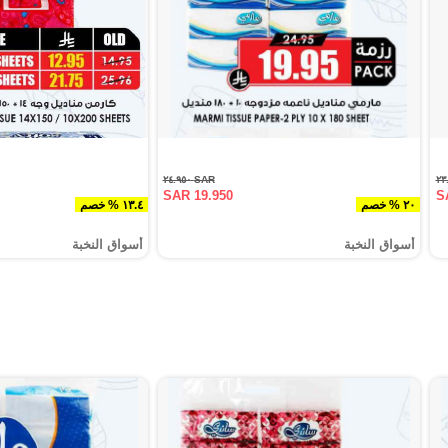
SAR ٢٤.٩٥٠
SAR 19.950
S
٢٠ % خصم
١٣.٤ % خصم
أسواق النخبة
أسواق النخبة