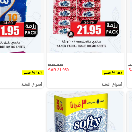
SAR ٢٥.٩٦٠
SAR 21.950
S
١٥.٤ % خصم
١٤.٦ % خصم
أسواق النخبة
أسواق النخبة