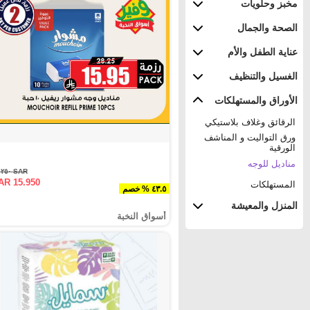
مخبز وحلويات
الصحة والجمال
عناية الطفل والأم
الغسيل والتنظيف
الأوراق والمستهلكات
الرقائق وغلاف بلاستيكي
ورق التواليت و المناشف
الورقية
مناديل للوجه
SAR ٢٨.٢٥٠
AR 15.950
المستهلكات
٤٣.٥ % خصم
المنزل والمعيشة
أسواق النخبة