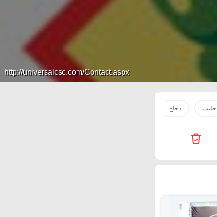
http://universalcsc.com/Contact.aspx
حليب
دجاج
زيت
بصل
دقيق
جبنة
سكر