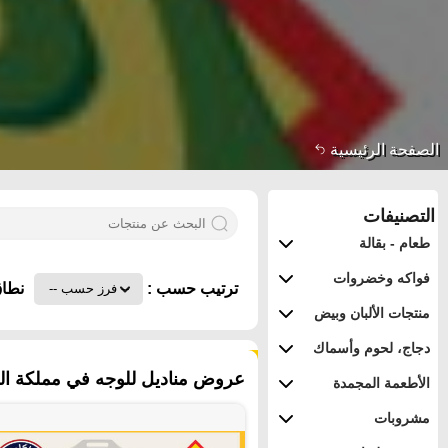
الصفحة الرئيسية
التصنيفات
طعام - بقالة
فواكه وخضروات
ترتيب حسب :
نطاق
منتجات الألبان وبيض
دجاج، لحوم وأسماك
٦٠ منتجات
عروض مناديل للوجه في مملكة العر
الأطعمة المجمدة
مشروبات