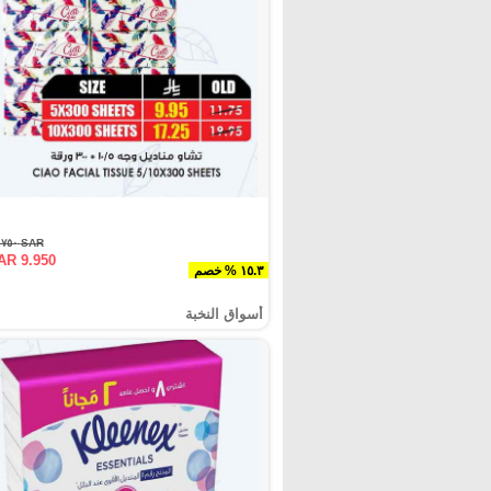
SAR ١١.٧٥٠
AR 9.950
١٥.٣ % خصم
أسواق النخبة