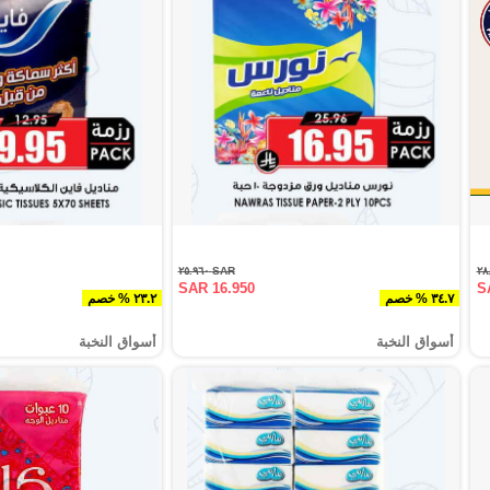
SAR ٢٥.٩٦٠
SAR 16.950
S
٣٤.٧ % خصم
٢٣.٢ % خصم
أسواق النخبة
أسواق النخبة