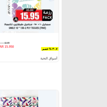
SAR ٢٣.٠٠٠
AR 15.950
٣٠.٧ % خصم
أسواق النخبة