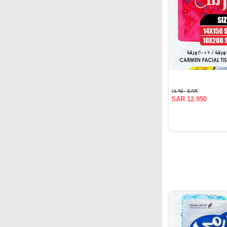
SAR ١٤.٩٥٠
SAR 12.950