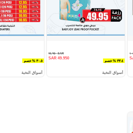
SAR ٧٤.٩٥٠
SAR 49.950
S
٣٣.٤ % خصم
٣٠.٥ % خصم
أسواق النخبة
أسواق النخبة