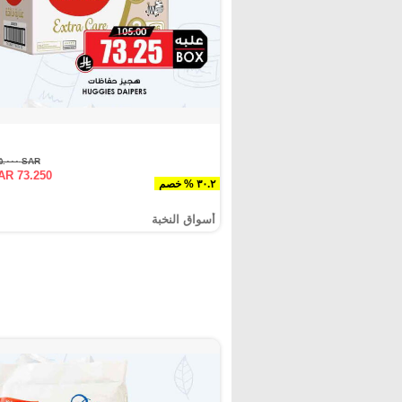
SAR ١٠٥.٠٠٠
AR 73.250
٣٠.٢ % خصم
أسواق النخبة