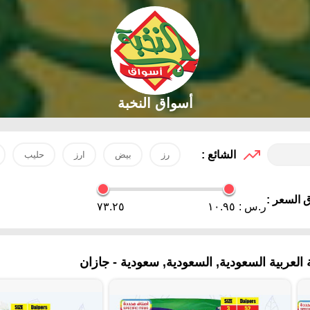
أسواق النخبة
الشائع :
رز
بيض
ارز
حليب
 السعر :
ر.س :
١٠.٩٥
٧٣.٢٥
ربية السعودية, السعودية, سعودية - جازان