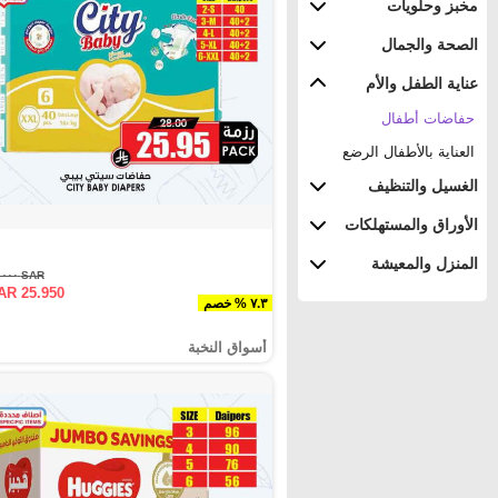
مخبز وحلويات
الصحة والجمال
عناية الطفل والأم
حفاضات أطفال
العناية بالأطفال الرضع
الغسيل والتنظيف
الأوراق والمستهلكات
المنزل والمعيشة
SAR ٢٨.٠٠٠
AR 25.950
٧.٣ % خصم
أسواق النخبة