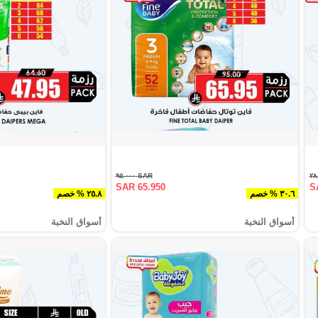
SAR ٩٥.٠٠٠
SAR 65.950
S
٣٠.٦ % خصم
٢٥.٨ % خصم
أسواق النخبة
أسواق النخبة