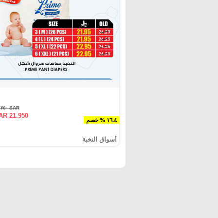
SAR ٢٦.٢٥٠
AR 21.950
١٦.٤ % خصم
أسواق النخبة