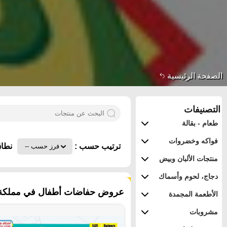
الصفحة الرئيسية
التصنيفات
طعام - بقالة
فواكه وخضروات
ترتيب حسب :
نطاق
منتجات الألبان وبيض
دجاج، لحوم وأسماك
٩١ منتجات
عروض حفاضات أطفال في مملكة الع
الأطعمة المجمدة
مشروبات