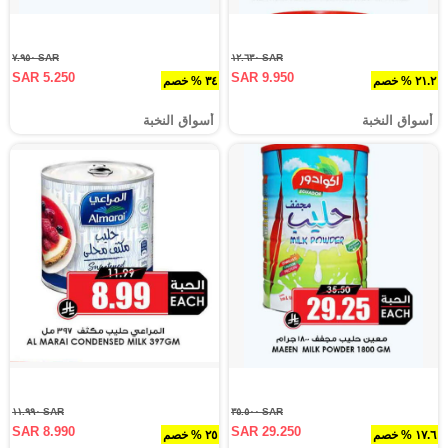
SAR ٧.٩٥٠
SAR ١٢.٦٣٠
SAR 5.250
SAR 9.950
٢١.٢ % خصم
٣٤ % خصم
أسواق النخبة
أسواق النخبة
SAR ١١.٩٩٠
SAR ٣٥.٥٠٠
SAR 8.990
SAR 29.250
١٧.٦ % خصم
٢٥ % خصم