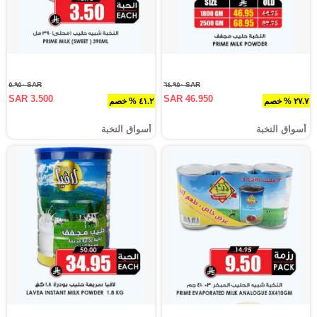
SAR ٥.٩٥٠
SAR ٦٤.٩٥٠
SAR 3.500
SAR 46.950
٢٧.٧ % خصم
٤١.٢ % خصم
أسواق النخبة
أسواق النخبة