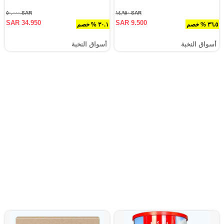
SAR ٥٠.٠٠٠
SAR ١٤.٩٥٠
SAR 34.950
SAR 9.500
٣٦.٥ % خصم
٣٠.١ % خصم
أسواق النخبة
أسواق النخبة