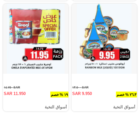
SAR ١٤.٧٥٠
SAR ١٣.٥٠٠
SAR 11.950
SAR 9.950
٢٦.٣ % خصم
١٩ % خصم
أسواق النخبة
أسواق النخبة