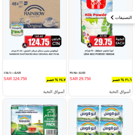
التصنيفات
SAR ١٦٥.٦٠٠
SAR ٣٧.٩٥٠
SAR 124.750
SAR 29.750
٢١.٦ % خصم
٢٤.٧ % خصم
أسواق النخبة
أسواق النخبة