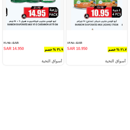
SAR ٢١.٩٥٠
SAR ١٣.٩٨٠
SAR 14.950
SAR 10.950
٢١.٧ % خصم
٣١.٩ % خصم
أسواق النخبة
أسواق النخبة