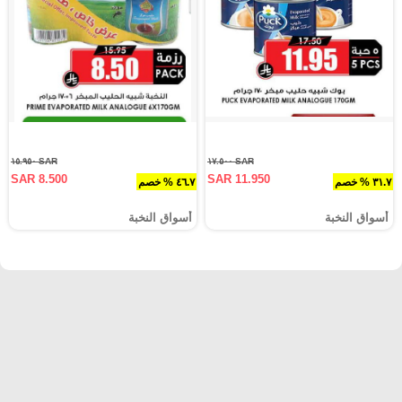
SAR ١٥.٩٥٠
SAR ١٧.٥٠٠
SAR 8.500
SAR 11.950
٣١.٧ % خصم
٤٦.٧ % خصم
أسواق النخبة
أسواق النخبة