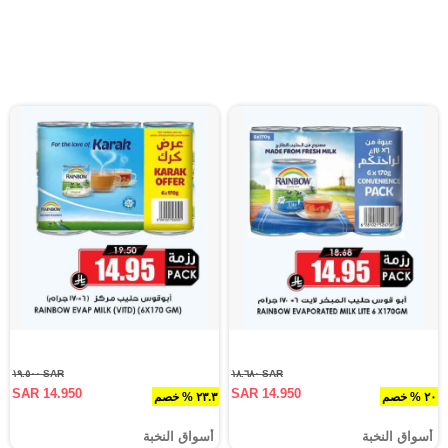
SAR ١٩.٥٠٠
SAR ١٨.٦٨٠
SAR 14.950
SAR 14.950
٢٠ % خصم
٢٣.٣ % خصم
أسواق النخبة
أسواق النخبة