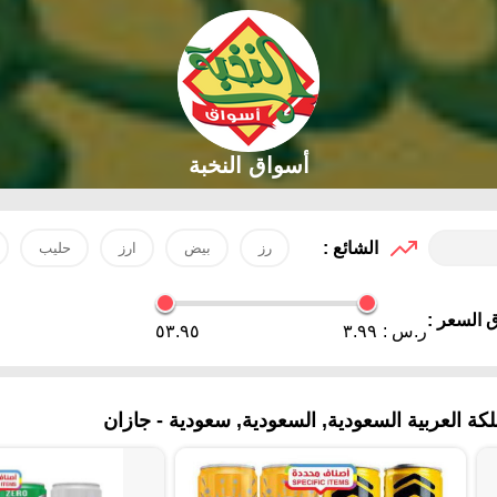
أسواق النخبة
الشائع :
رز
بيض
ارز
حليب
 السعر :
ر.س :
٣.٩٩
٥٣.٩٥
 العربية السعودية, السعودية, سعودية - جازان