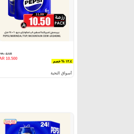
SAR ١١.٩٩٠
AR 10.500
١٢.٤ % خصم
أسواق النخبة