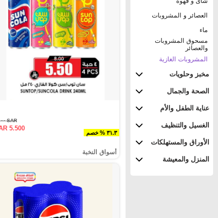
شاى و قهوة
العصائر و المشروبات
ماء
مسحوق المشروبات
والعصائر
المشروبات الغازية
مخبز وحلويات
الصحة والجمال
عناية الطفل والأم
SAR ٨.٠٠٠
الغسيل والتنظيف
AR 5.500
٣١.٣ % خصم
الأوراق والمستهلكات
أسواق النخبة
المنزل والمعيشة