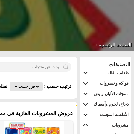
الصفحة الرئيسية
التصنيفات
طعام - بقالة
فواكه وخضروات
ترتيب حسب :
نطاق
منتجات الألبان وبيض
دجاج، لحوم وأسماك
٦٣ منتجات
عروض المشروبات الغازية في مملكة
الأطعمة المجمدة
مشروبات