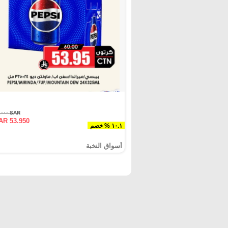
SAR ٦٠.٠٠٠
AR 53.950
١٠.١ % خصم
أسواق النخبة