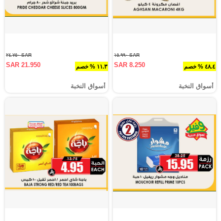
SAR ٢٤.٧٥٠
SAR ١٥.٩٩٠
SAR 21.950
SAR 8.250
٤٨.٤ % خصم
١١.٣ % خصم
أسواق النخبة
أسواق النخبة