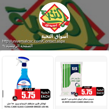
أسواق النخبة
http://universalcsc.com/Contact.aspx
الصفحة الرئيسية
٧٧٣٧ منتجات