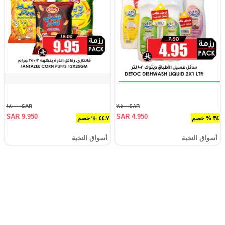
SAR ١٨.٠٠٠
SAR ٧.٥٠٠
SAR 9.950
SAR 4.950
٣٤ % خصم
٤٤.٧ % خصم
أسواق النخبة
أسواق النخبة