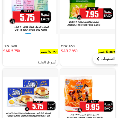
SAR ١٥.٩٥٠
SAR ١٧.٩٥٠
SAR 5.750
SAR 7.950
٥٥.٧ % خصم
٦٣.٩ % خصم
التصنيفات
أسواق النخبة
أسواق النخبة