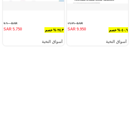
SAR ٧.٦٠٠
SAR ١٦.٧٦٠
SAR 5.750
SAR 9.950
٤٠.٦ % خصم
٢٤.٣ % خصم
أسواق النخبة
أسواق النخبة