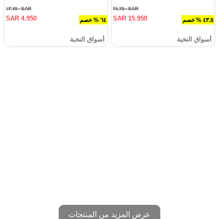
SAR ١٣.٧٥٠
SAR ٢٨.٢٥٠
SAR 4.950
SAR 15.950
٤٣.٥ % خصم
٦٤ % خصم
أسواق النخبة
أسواق النخبة
عرض المزيد من المنتجات