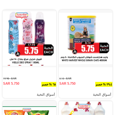
SAR ١٧.٩٥٠
SAR ٨.١٤٠
SAR 5.750
SAR 5.750
٢٩.٤ % خصم
٦٨ % خصم
أسواق النخبة
أسواق النخبة