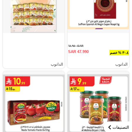
SAR ٦٨.٩٥٠
SAR 47.990
٣٠.٤ % خصم
الدانوب
الدانوب
التصنيفات