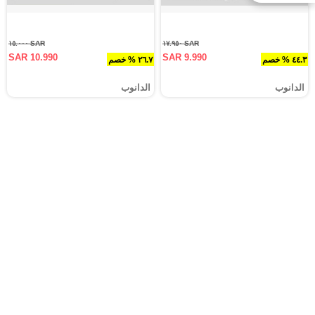
SAR ١٥.٠٠٠
SAR ١٧.٩٥٠
SAR 10.990
SAR 9.990
٤٤.٣ % خصم
٢٦.٧ % خصم
الدانوب
الدانوب