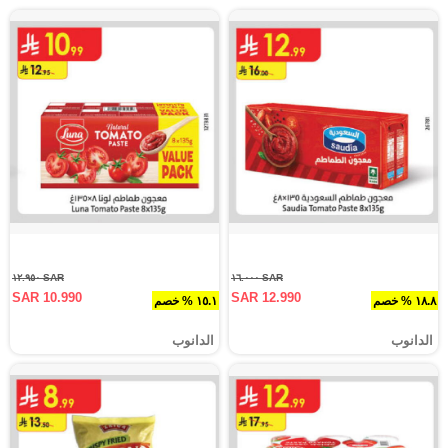
SAR ١٢.٩٥٠
SAR ١٦.٠٠٠
SAR 10.990
SAR 12.990
١٨.٨ % خصم
١٥.١ % خصم
الدانوب
الدانوب