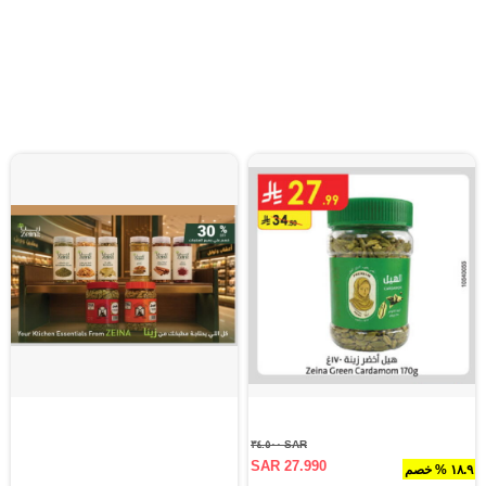
SAR ٣٤.٥٠٠
SAR 27.990
١٨.٩ % خصم