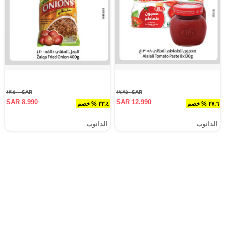
SAR ١٣.٥٠٠
SAR ١٧.٩٥٠
SAR 8.990
SAR 12.990
٢٧.٦ % خصم
٣٣.٤ % خصم
الدانوب
الدانوب