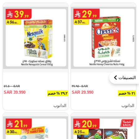
التصنيفات
SAR ٥٦.٥٠٠
SAR ٣٧.٩٥٠
SAR 39.990
SAR 29.990
٢١ % خصم
٢٩.٢ % خصم
الدانوب
الدانوب