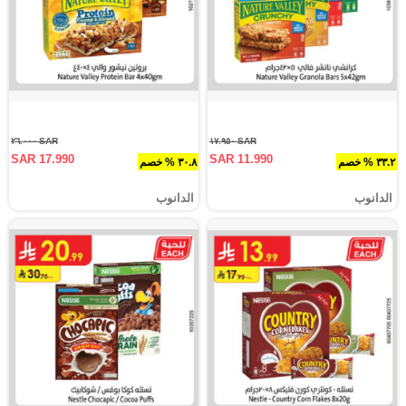
SAR ٢٦.٠٠٠
SAR ١٧.٩٥٠
SAR 17.990
SAR 11.990
٣٣.٢ % خصم
٣٠.٨ % خصم
الدانوب
الدانوب