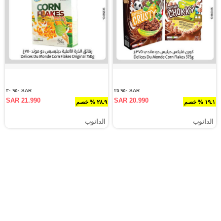
SAR ٣٠.٩٥٠
SAR ٢٥.٩٥٠
SAR 21.990
SAR 20.990
١٩.١ % خصم
٢٨.٩ % خصم
الدانوب
الدانوب