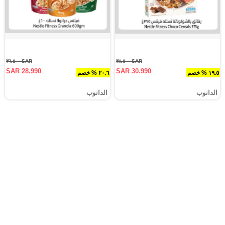
SAR ٣٦.٥٠٠
SAR ٣٨.٥٠٠
SAR 28.990
SAR 30.990
١٩.٥ % خصم
٢٠.٦ % خصم
الدانوب
الدانوب