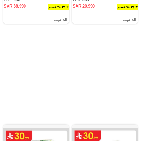
SAR 38.990
SAR 20.990
٣٤.٣ % خصم
٢١.٢ % خصم
الدانوب
الدانوب