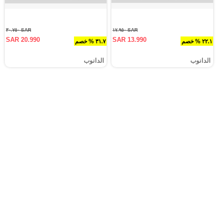
SAR ٣٠.٧٥٠
SAR ١٧.٩٥٠
SAR 20.990
SAR 13.990
٢٢.١ % خصم
٣١.٧ % خصم
الدانوب
الدانوب