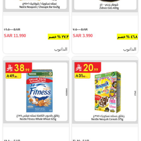
SAR ١٦.٥٠٠
SAR ٧.٥٠٠
SAR 11.990
SAR 3.990
٤٦.٨ % خصم
٢٧.٣ % خصم
الدانوب
الدانوب
SAR ٤٩.٥٠٠
SAR ٣١.٩٥٠