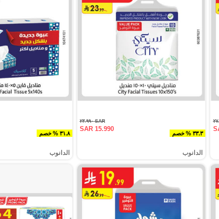
SAR ٢٣.٩٩٠
SAR 15.990
S
٣٣.٣ % خصم
٣١.٨ % خصم
الدانوب
الدانوب