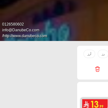
0126580602
info@DanubeCo.com
http://www.danubeco.com/
رز
أرز
مكرونة
لبنة
ارز
بيض
زيت