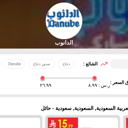
الدانوب
الشائع :
دجاج
صدور دجاج
Danube
 السعر :
ر.س :
٨.٩٩
٢٦.٩٩
بية السعودية, السعودية, سعودية - حائل‎