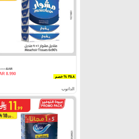
SAR ١٤.٠٠٠
AR 8.990
٣٥.٨ % خصم
الدانوب