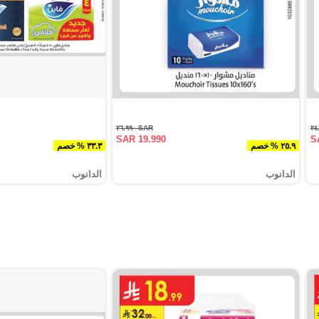
SAR ٢٦.٩٩٠
SAR 19.990
S
٢٥.٩ % خصم
٣٣.٣ % خصم
الدانوب
الدانوب