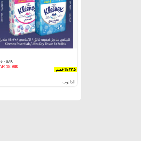
SAR ٢٤.٥٠٠
AR 18.990
٢٢.٥ % خصم
الدانوب