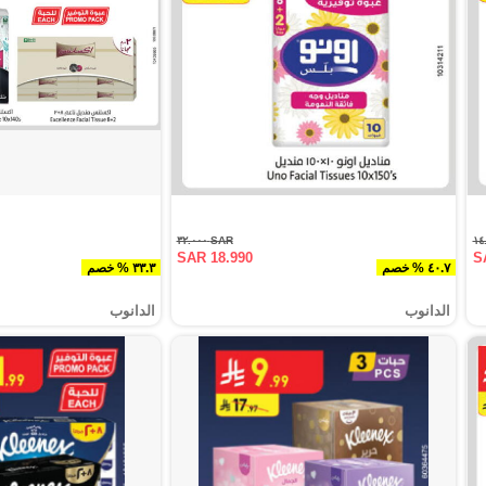
SAR ٣٢.٠٠٠
SAR 18.990
S
٤٠.٧ % خصم
٣٣.٣ % خصم
الدانوب
الدانوب