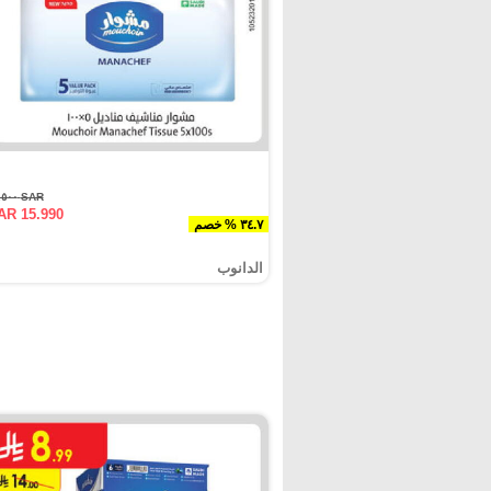
SAR ٢٤.٥٠٠
AR 15.990
٣٤.٧ % خصم
الدانوب