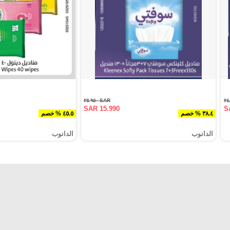
SAR ٢٥.٩٥٠
SAR 15.990
S
٣٨.٤ % خصم
٤٥.٥ % خصم
الدانوب
الدانوب