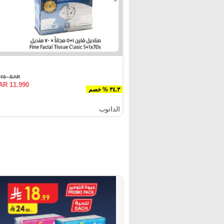
SAR ١٨.٢٥٠
AR 11.990
٣٤.٣ % خصم
الدانوب