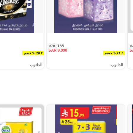
SAR ١٧.٩٧٠
SAR 9.990
S
٤٤.٤ % خصم
٣٥.٢ % خصم
الدانوب
الدانوب