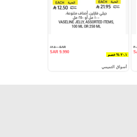
SAR ١٢.٥٠٠
SAR 9.990
S
٢٠.١ % خصم
أسواق التميمي