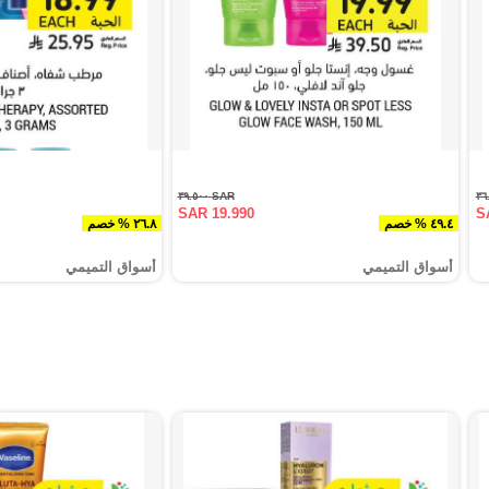
SAR ٣٩.٥٠٠
SAR 19.990
S
٤٩.٤ % خصم
٢٦.٨ % خصم
أسواق التميمي
أسواق التميمي