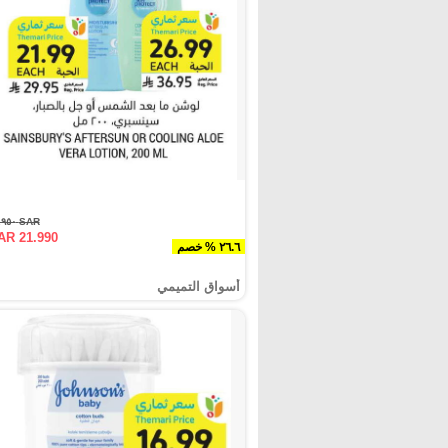
SAR ٢٩.٩٥٠
AR 21.990
٢٦.٦ % خصم
أسواق التميمي