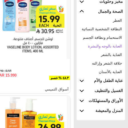
مخبز وحلويات
الصحة والجمال
العطر
النظافة الشخصية النسائية
الاستحمام ونظافة الجسم
العناية بالوجه والبشرة
العناية بالشعر
حلاقة الشعر وإزالته
SAR ٣٠.٩٥٠
العناية بالأسنان
AR 15.990
٤٨.٣ % خصم
عناية الطفل والأم
أسواق التميمي
الغسيل والتنظيف
الأوراق والمستهلكات
المنزل والمعيشة