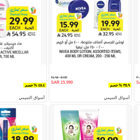
SAR ٢٤.٩٥٠
SAR 15.990
S
٣٥.٩ % خصم
٤٥.٤ % خصم
أسواق التميمي
أسواق التميمي