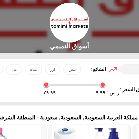
أسواق التميمي
الشائع :
بيض
ارز
مياه
ماء
 السعر :
ر.س :
٩.٩٩
٢٩.٩٩
ملكة العربية السعودية, السعودية, سعودية - المنطقة الشرقي