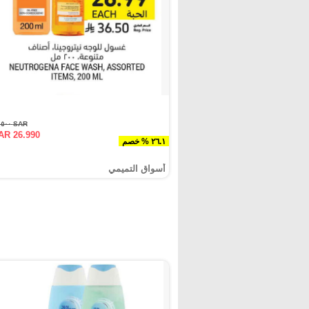
SAR ٣٦.٥٠٠
AR 26.990
٢٦.١ % خصم
أسواق التميمي