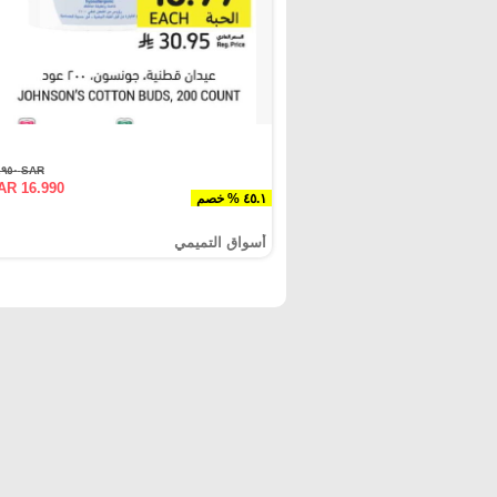
SAR ٣٠.٩٥٠
AR 16.990
٤٥.١ % خصم
أسواق التميمي