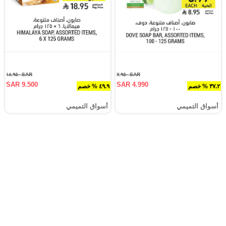
SAR ١٨.٩٥٠
SAR ٧.٩٥٠
SAR 9.500
SAR 4.990
٣٧.٢ % خصم
٤٩.٩ % خصم
أسواق التميمي
أسواق التميمي