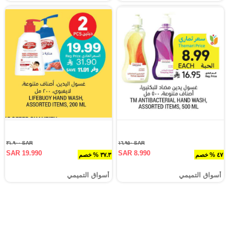
SAR ٣١.٩٠٠
SAR ١٦.٩٥٠
SAR 19.990
SAR 8.990
٤٧ % خصم
٣٧.٣ % خصم
أسواق التميمي
أسواق التميمي