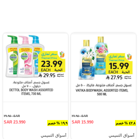
SAR ٢٩.٩٥٠
SAR ٢٧.٩٥٠
SAR 23.990
SAR 15.990
٤٢.٨ % خصم
١٩.٩ % خصم
أسواق التميمي
أسواق التميمي