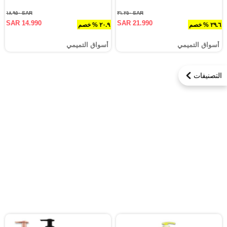
SAR ١٨.٩٥٠
SAR ٣١.٢٥٠
SAR 14.990
SAR 21.990
٢٩.٦ % خصم
٢٠.٩ % خصم
أسواق التميمي
أسواق التميمي
التصنيفات