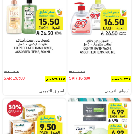
SAR ٢٦.٥٠٠
SAR ٢٦.٥٠٠
SAR 15.500
SAR 16.500
٣٧.٧ % خصم
٤١.٥ % خصم
أسواق التميمي
أسواق التميمي