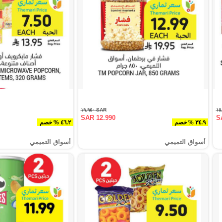
SAR ١٩.٩٥٠
SAR 12.990
S
٣٤.٩ % خصم
٤٦.٢ % خصم
أسواق التميمي
أسواق التميمي