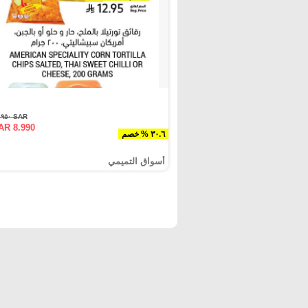
SAR ١٢.٩٥٠
AR 8.990
٣٠.٦ % خصم
أسواق التميمي