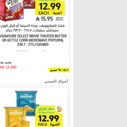
SAR ١٥.٩٥٠
AR 12.990
١٨.٦ % خصم
أسواق التميمي