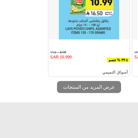
SAR ١٦.٥٠٠
SAR 10.990
S
٣٣.٤ % خصم
أسواق التميمي
عرض المزيد من المنتجات