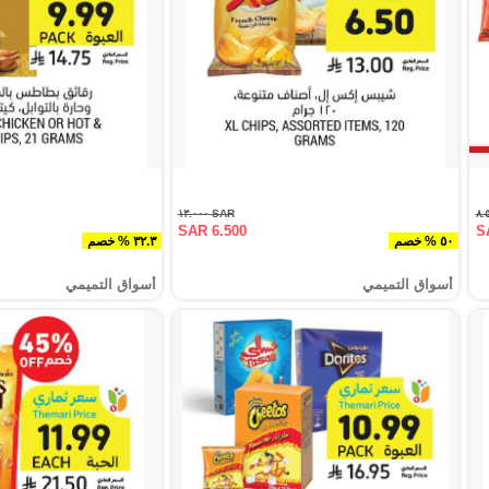
SAR ١٣.٠٠٠
SAR 6.500
S
٥٠ % خصم
٣٢.٣ % خصم
أسواق التميمي
أسواق التميمي