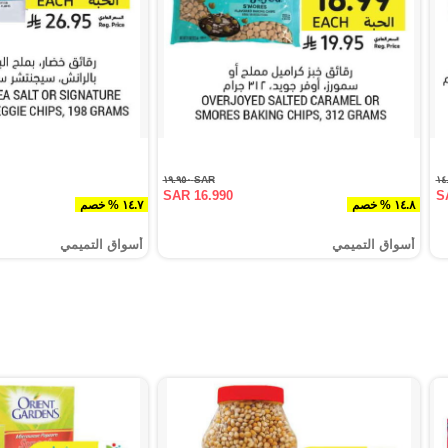
SAR ١٩.٩٥٠
SAR 16.990
S
١٤.٨ % خصم
١٤.٧ % خصم
أسواق التميمي
أسواق التميمي