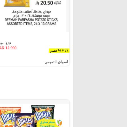
SAR ٢٠.٥٠٠
AR 12.990
٣٦.٦ % خصم
أسواق التميمي