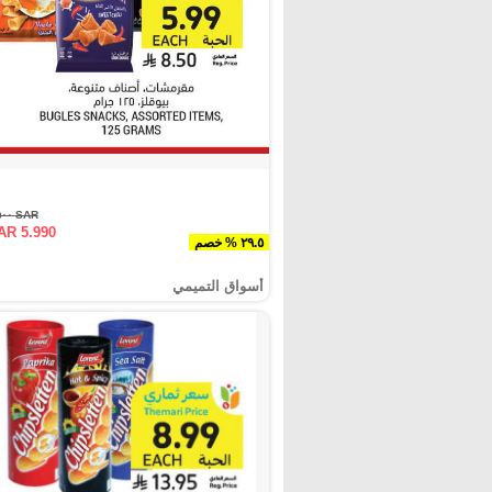
SAR ٨.٥٠٠
AR 5.990
٢٩.٥ % خصم
أسواق التميمي