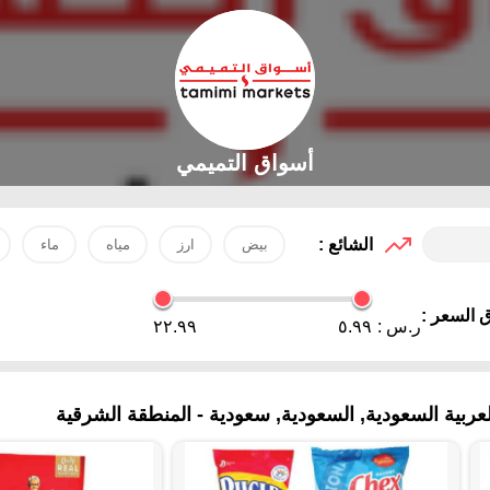
أسواق التميمي
الشائع :
بيض
ارز
مياه
ماء
 السعر :
ر.س :
٥.٩٩
٢٢.٩٩
بية السعودية, السعودية, سعودية - المنطقة الشرقية