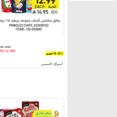
SAR ١٤.٩٥٠
AR 12.990
١٣.١ % خصم
أسواق التميمي