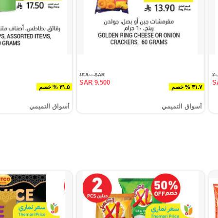
SAR ١٣.٩٠٠
SAR 9.500
S
٣١.٧ % خصم
٣١.٥ % خصم
أسواق التميمي
أسواق التميمي