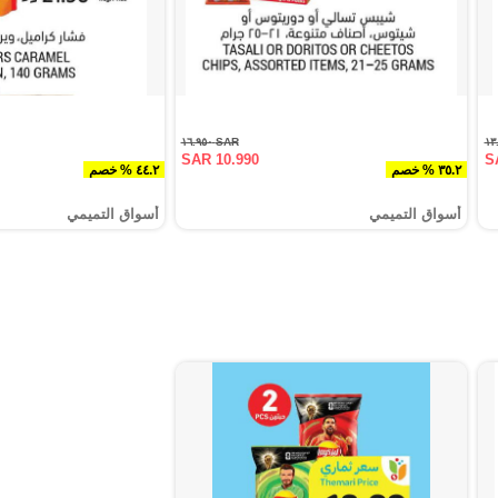
SAR ١٦.٩٥٠
SAR 10.990
S
٣٥.٢ % خصم
٤٤.٢ % خصم
أسواق التميمي
أسواق التميمي