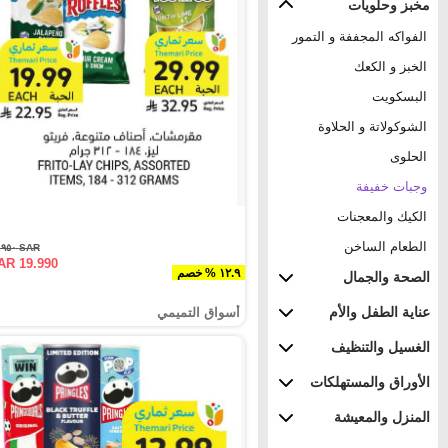
مخبز وحلويات
الفواكه المجففة و التمور
الخبز و الكعك
البسكويت
الشوكولاتة و الحلاوة
الحلوى
وجبات خفيفة
الكيك والمعجنات
الطعام الساخن
SAR ٢٢.٩٥٠
AR 19.990
١٢.٩ % خصم
الصحة والجمال
عناية الطفل والأم
أسواق التميمي
الغسيل والتنظيف
الأوراق والمستهلكات
المنزل والمعيشة