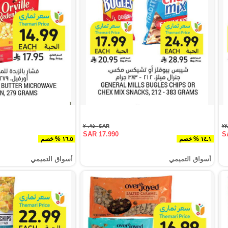
SAR ٢٠.٩٥٠
SAR 17.990
S
١٤.١ % خصم
١٦.٥ % خصم
أسواق التميمي
أسواق التميمي