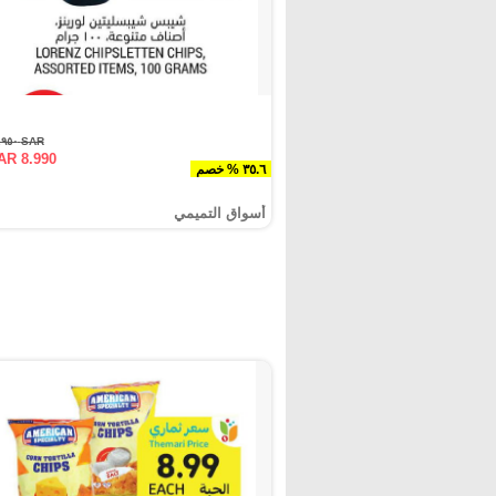
SAR ١٣.٩٥٠
AR 8.990
٣٥.٦ % خصم
أسواق التميمي