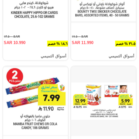
SAR ١٣.٥٠٠
SAR ١٧.٥٠٠
SAR 10.990
SAR 11.990
٣١.٥ % خصم
١٨.٦ % خصم
أسواق التميمي
أسواق التميمي