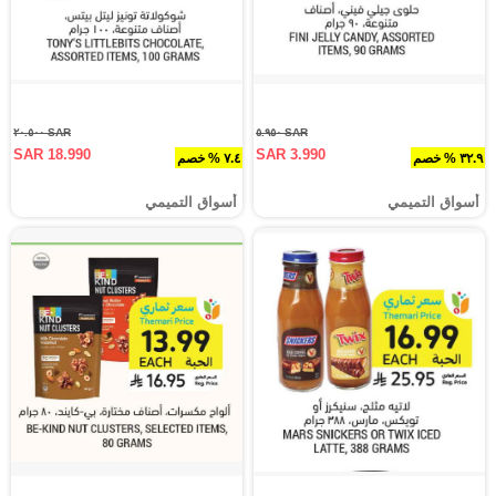
SAR ٢٠.٥٠٠
SAR ٥.٩٥٠
SAR 18.990
SAR 3.990
٣٢.٩ % خصم
٧.٤ % خصم
أسواق التميمي
أسواق التميمي