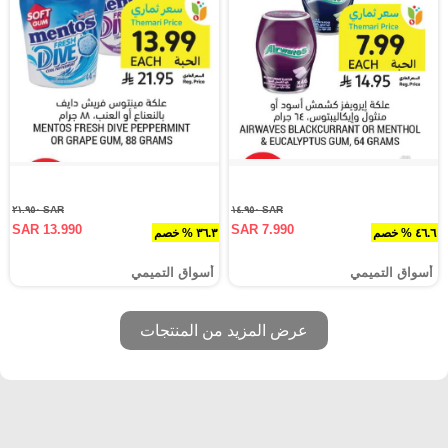
SAR ٢١.٩٥٠
SAR ١٤.٩٥٠
SAR 13.990
SAR 7.990
٤٦.٦ % خصم
٣٦.٣ % خصم
أسواق التميمي
أسواق التميمي
عرض المزيد من المنتجات