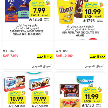
SAR ١٢.٥٠٠
SAR ١٧.٩٥٠
SAR 7.990
SAR 10.990
٣٨.٨ % خصم
٣٦.١ % خصم
أسواق التميمي
أسواق التميمي