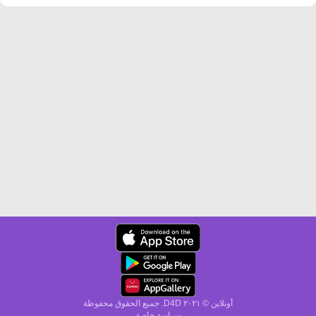
أونلاين © ۲۰٢١ D4D. جميع الحقوق محفوظة
سياسة خاصة