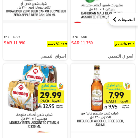
التصنيفات
SAR ٢٢.٥٠٠
SAR ١٤.٩٥٠
SAR 11.990
SAR 11.750
٢١.٤ % خصم
٤٦.٧ % خصم
أسواق التميمي
أسواق التميمي