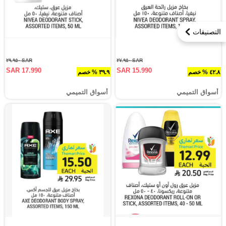
التصنيفات
SAR ٢٩.٩٥٠
SAR ٢٧.٩٥٠
SAR 17.990
SAR 15.990
٤٢.٨ % خصم
٣٩.٩ % خصم
أسواق التميمي
أسواق التميمي