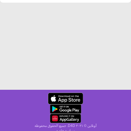
أونلاين © ۲۰٢١ D4D. جميع الحقوق محفوظة
سياسة خاصة