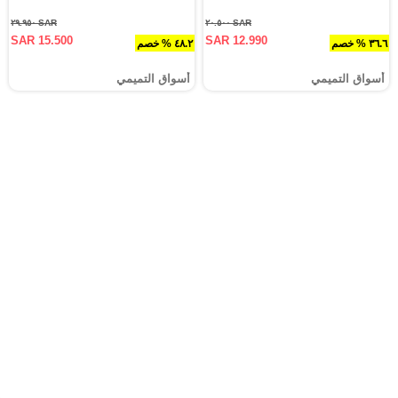
SAR ٢٩.٩٥٠
SAR ٢٠.٥٠٠
SAR 15.500
SAR 12.990
٣٦.٦ % خصم
٤٨.٢ % خصم
أسواق التميمي
أسواق التميمي