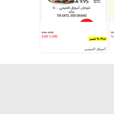
SAR ٩.٩٥٠
SAR 5.990
S
٣٩.٨ % خصم
أسواق التميمي