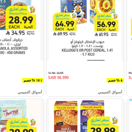
SAR ٦١.٩٥٠
SAR 56.990
S
٨ % خصم
١٧.١ % خصم
أسواق التميمي
أسواق التميمي