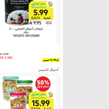
SAR ٩.٩٥٠
AR 5.990
٣٩.٨ % خصم
أسواق التميمي