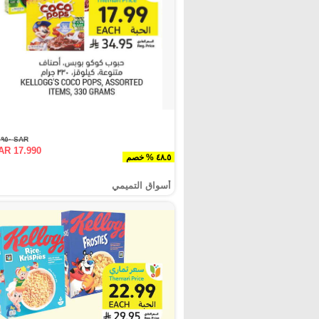
SAR ٣٤.٩٥٠
AR 17.990
٤٨.٥ % خصم
أسواق التميمي