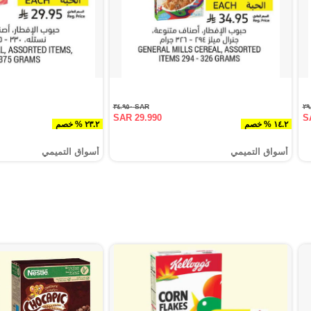
SAR ٣٤.٩٥٠
SAR 29.990
S
١٤.٢ % خصم
٢٣.٢ % خصم
أسواق التميمي
أسواق التميمي