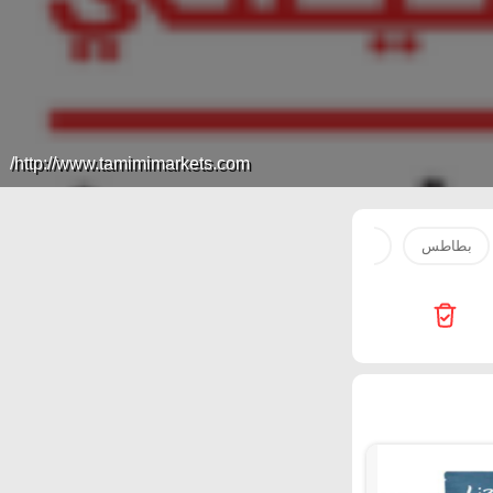
http://www.tamimimarkets.com/
بطاطس
ماء
مياه
دجاج
صدور دجاج
جبن