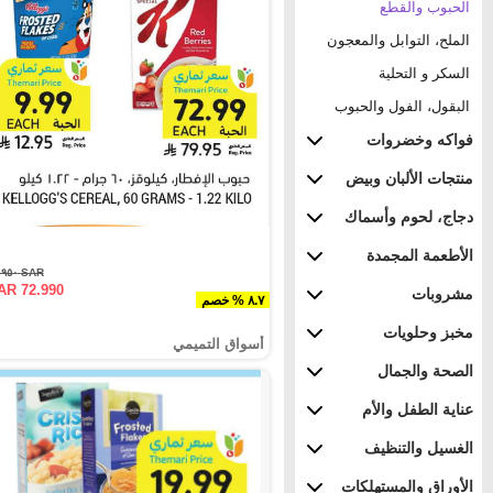
الحبوب والقطع
الملح، التوابل والمعجون
السكر و التحلية
البقول، الفول والحبوب
فواكه وخضروات
منتجات الألبان وبيض
دجاج، لحوم وأسماك
الأطعمة المجمدة
SAR ٧٩.٩٥٠
AR 72.990
مشروبات
٨.٧ % خصم
مخبز وحلويات
أسواق التميمي
الصحة والجمال
عناية الطفل والأم
الغسيل والتنظيف
الأوراق والمستهلكات