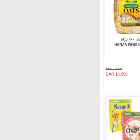
SAR ١٦.٥٠٠
SAR 13.990