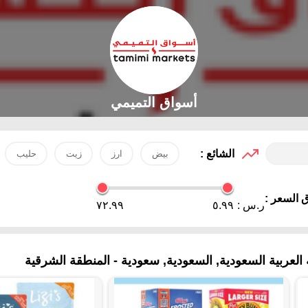
أسواق التميمي
الشائع :
بيض
ارز
زيت
حليب
 السعر :
ر.س :
٥.٩٩
٧٢.٩٩
عربية السعودية, السعودية, سعودية - المنطقة الشرقية