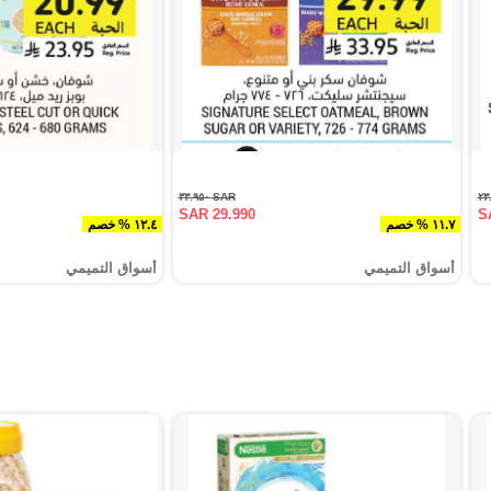
SAR ٣٣.٩٥٠
SAR 29.990
S
١١.٧ % خصم
١٢.٤ % خصم
أسواق التميمي
أسواق التميمي