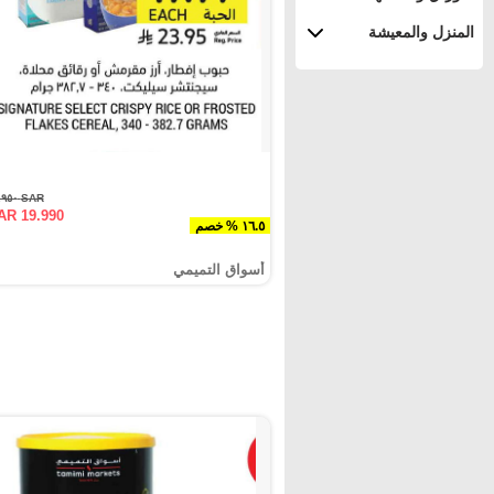
المنزل والمعيشة
SAR ٢٣.٩٥٠
AR 19.990
١٦.٥ % خصم
أسواق التميمي