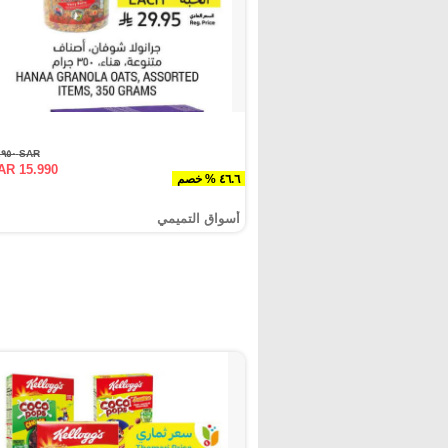
SAR ٢٩.٩٥٠
AR 15.990
٤٦.٦ % خصم
أسواق التميمي