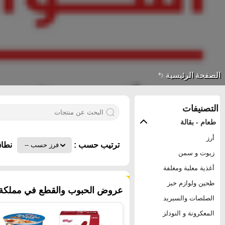
الصفحة الرئيسية
التصنيفات
طعام - بقالة
أرز
ترتيب حسب :
نطاق
زيوت و سمن
أغذية معلبة ومغلفة
١٠٢ منتجات
طحين ولوازم خبز
عروض الحبوب والقطع في مملكة ال
الصلصات والسبريد
المعكرونة و النودلز