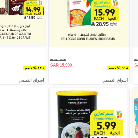
SAR ٢٨.٩٥٠
SAR 15.990
S
٤٤.٨ % خصم
١٣.١ % خصم
أسواق التميمي
أسواق التميمي