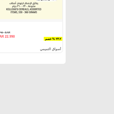
SAR ٢٩.٩٥٠
AR 22.990
٢٣.٢ % خصم
أسواق التميمي