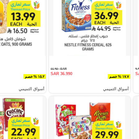
SAR ٤٤.٩٥٠
SAR 36.990
S
١٧.٧ % خصم
١٥.٢ % خصم
أسواق التميمي
أسواق التميمي