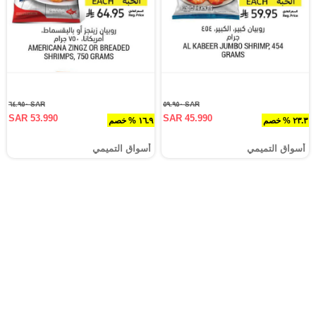
SAR ٦٤.٩٥٠
SAR ٥٩.٩٥٠
SAR 53.990
SAR 45.990
٢٣.٣ % خصم
١٦.٩ % خصم
أسواق التميمي
أسواق التميمي