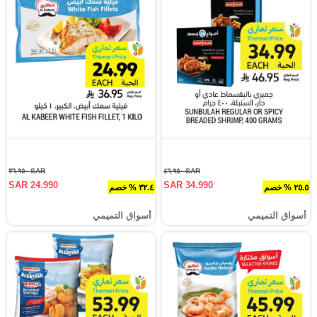
SAR ٣٦.٩٥٠
SAR ٤٦.٩٥٠
SAR 24.990
SAR 34.990
٢٥.٥ % خصم
٣٢.٤ % خصم
أسواق التميمي
أسواق التميمي