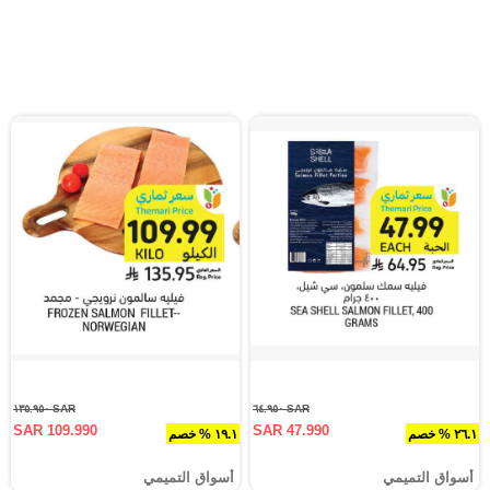
SAR ١٣٥.٩٥٠
SAR ٦٤.٩٥٠
SAR 109.990
SAR 47.990
٢٦.١ % خصم
١٩.١ % خصم
أسواق التميمي
أسواق التميمي