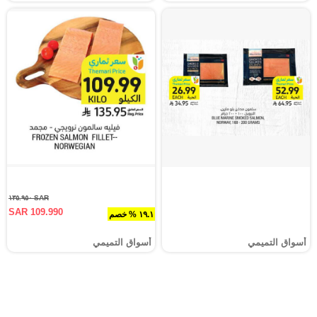
SAR ١٣٥.٩٥٠
SAR 109.990
١٩.١ % خصم
أسواق التميمي
أسواق التميمي