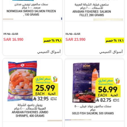
SAR ٢٣.٩٥٠
SAR ٢٨.٩٥٠
SAR 16.990
SAR 23.990
١٧.١ % خصم
٢٩.١ % خصم
أسواق التميمي
أسواق التميمي