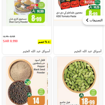
التصنيفات
SAR ١٤.٩٩٠
SAR 8.990
٤٠ % خصم
أسواق عبد الله العثيم
أسواق عبد الله العثيم