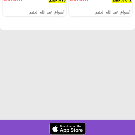
٤١.٧ % خصم
٢٥ % خصم
أسواق عبد الله العثيم
أسواق عبد الله العثيم