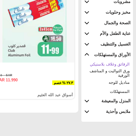
مشروبات
مخبز وحلويات
الصحة والجمال
عناية الطفل والأم
الغسيل والتنظيف
الأوراق والمستهلكات
الرقائق وغلاف بلاستيكي
ورق التواليت و المناشف
الورقية
SAR ١٦.٥٠٠
AR 11.990
مناديل للوجه
٢٧.٣ % خصم
المستهلكات
أسواق عبد الله العثيم
المنزل والمعيشة
ملابس وأحذية