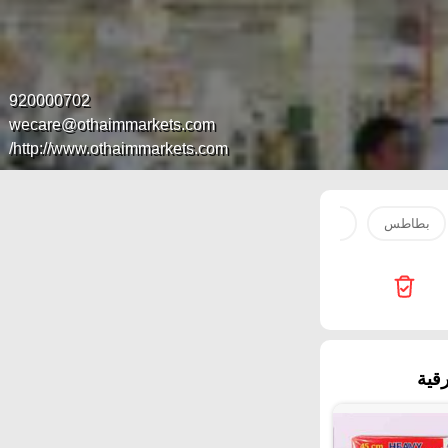
920000702
wecare@othaimmarkets.com
http://www.othaimmarkets.com/
بطاطس
ماء
دجاج
زيت
لحم
سمك
جب
قية