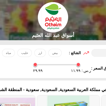
أسواق عبد الله العثيم
الشائع :
بيض
ارز
حليب
مياه
 السعر :
ر.س :
١١.٩٩
٢٩.٩٩
مملكة العربية السعودية, السعودية, سعودية - المنطقة الشر