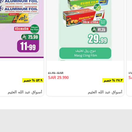
SAR ٤١.٢٥٠
SAR 29.990
S
٢٧.٣ % خصم
٥٣.٩ % خصم
أسواق عبد الله العثيم
أسواق عبد الله العثيم