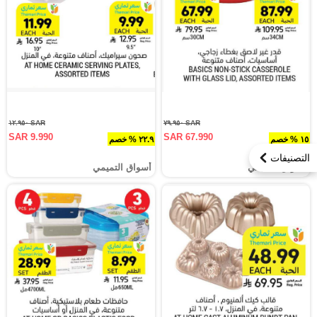
SAR ١٢.٩٥٠
SAR ٧٩.٩٥٠
SAR 9.990
SAR 67.990
١٥ % خصم
٢٢.٩ % خصم
التصنيفات
أسواق التميمي
أسواق التميمي