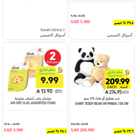
SAR ٩.٩٥٠
SAR 5.990
٣٩.٨ % خصم
South Africa
أسواق التميمي
أسواق التميمي
SAR ١٣.٩٠٠
SAR ٢٧٤.٩٥٠
SAR 9.990
SAR 209.990
٢٣.٦ % خصم
٢٨.١ % خصم