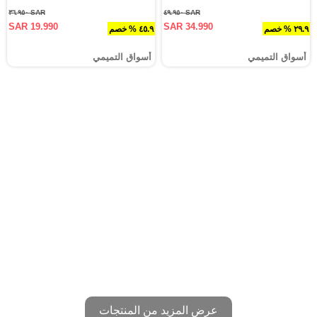
SAR ٣٦.٩٥٠
SAR ٤٩.٩٥٠
SAR 19.990
SAR 34.990
٢٩.٩ % خصم
٤٥.٩ % خصم
أسواق التميمي
أسواق التميمي
عرض المزيد من المنتجات