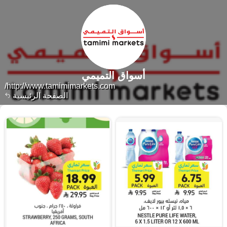
أسواق التميمي
http://www.tamimimarkets.com/
الصفحة الرئيسية
١٦٣٩٩ منتجات