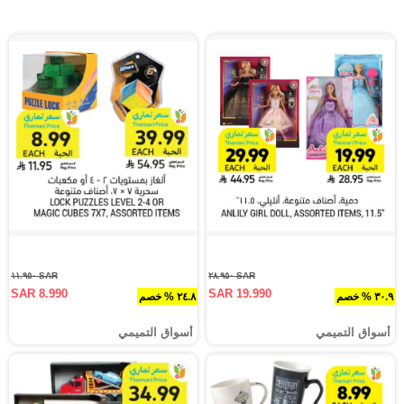
SAR ١١.٩٥٠
SAR ٢٨.٩٥٠
SAR 8.990
SAR 19.990
٣٠.٩ % خصم
٢٤.٨ % خصم
أسواق التميمي
أسواق التميمي