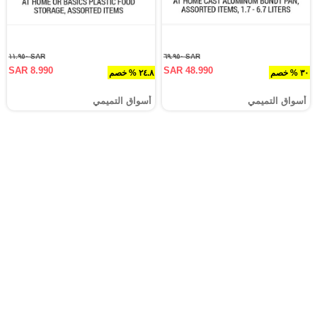
SAR ١١.٩٥٠
SAR ٦٩.٩٥٠
SAR 8.990
SAR 48.990
٣٠ % خصم
٢٤.٨ % خصم
أسواق التميمي
أسواق التميمي