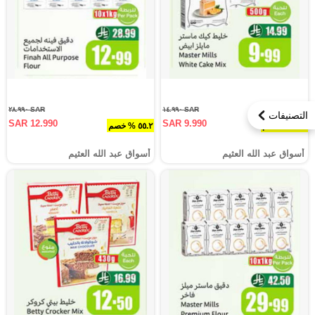
SAR ٢٨.٩٩٠
SAR ١٤.٩٩٠
التصنيفات
SAR 12.990
SAR 9.990
٣٣.٤ % خصم
٥٥.٢ % خصم
أسواق عبد الله العثيم
أسواق عبد الله العثيم