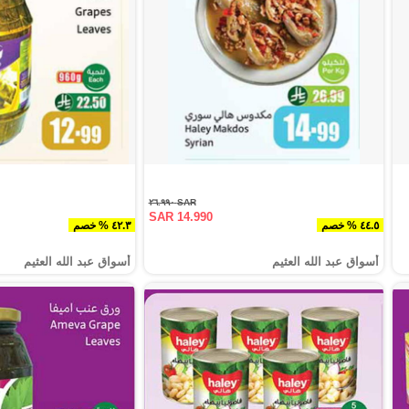
SAR ٢٦.٩٩٠
SAR 14.990
٤٤.٥ % خصم
٤٢.٣ % خصم
أسواق عبد الله العثيم
أسواق عبد الله العثيم