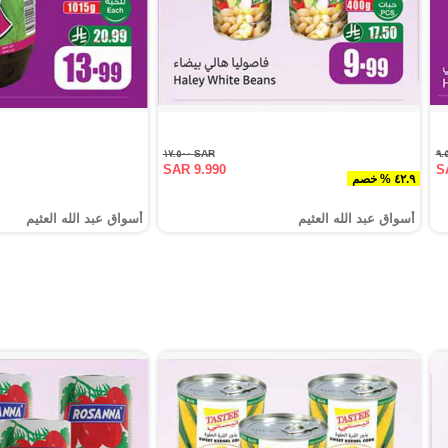
SAR ١٧.٥٠٠
SAR 9.990
S
٤٢.٩ % خصم
أسواق عبد الله العثيم
أسواق عبد الله العثيم