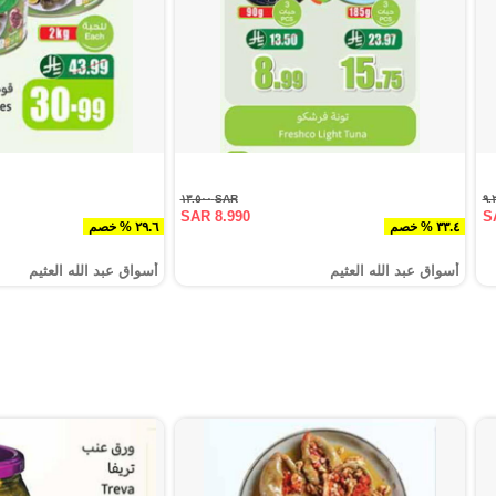
SAR ١٣.٥٠٠
SAR 8.990
S
٣٣.٤ % خصم
٢٩.٦ % خصم
أسواق عبد الله العثيم
أسواق عبد الله العثيم