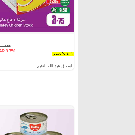
SAR ٩.٥٠٠
AR 3.750
٦٠.٥ % خصم
أسواق عبد الله العثيم