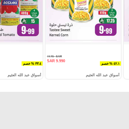
SAR ١٧.٢٥٠
SAR 9.990
٤٢.١ % خصم
٣٣.٤ % خصم
أسواق عبد الله العثيم
أسواق عبد الله العثيم