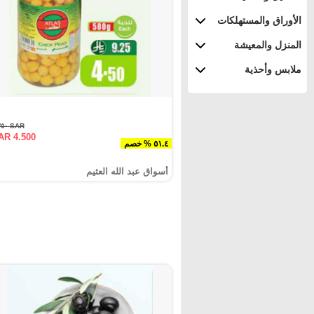
الأوراق والمستهلكات
المنزل والمعيشة
ملابس وأحذية
SAR ٩.٢٥٠
AR 4.500
٥١.٤ % خصم
أسواق عبد الله العثيم