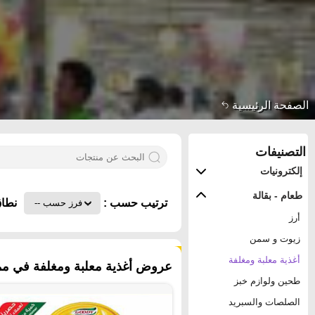
الصفحة الرئيسية
التصنيفات
إلكترونيات
طعام - بقالة
ترتيب حسب :
نطاق
أرز
زيوت و سمن
١٠٨ منتجات
أغذية معلبة ومغلفة
عروض أغذية معلبة ومغلفة في مملك
طحين ولوازم خبز
الصلصات والسبريد