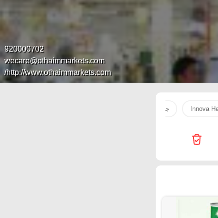
920000702
wecare@othaimmarkets.com
http://www.othaimmarkets.com/
Innova He
جبنه
سكر
زيت
Home Box
rmacies