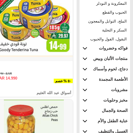
المعكرونة و النودلز
الحبوب والقطع
الملح، التوابل والمعجون
السكر و التحلية
البقول، الفول والحبوب
فواكه وخضروات
منتجات الألبان وبيض
دجاج، لحوم وأسماك
SAR ٢٩.٩٧٠
AR 14.990
الأطعمة المجمدة
٥٠ % خصم
مشروبات
أسواق عبد الله العثيم
مخبز وحلويات
الصحة والجمال
عناية الطفل والأم
الغسيل والتنظيف