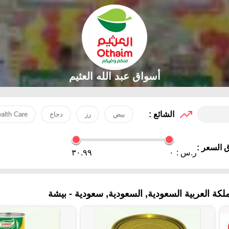
أسواق عبد الله العثيم
الشائع :
بيض
رز
دجاج
alth Care
 السعر :
ر.س :
٠
٣٠.٩٩
ة العربية السعودية, السعودية, سعودية - بيشة