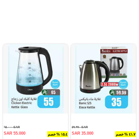
SAR ٦٥.٠٠٠
SAR ٥٩.٩٩٠
SAR 55.000
SAR 35.000
٤١.٧ % خصم
١٥.٤ % خصم