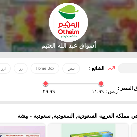
أسواق عبد الله العثيم
الشائع :
بيض
Home Box
رز
ارز
 السعر :
ر.س :
١١.٩٩
٢٩.٩٩
مملكة العربية السعودية, السعودية, سعودية - بيشة