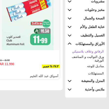
مشروبات
مخبز وحلويات
الصحة والجمال
عناية الطفل والأم
الغسيل والتنظيف
الأوراق والمستهلكات
الرقائق وغلاف بلاستيكي
ورق التواليت و المناشف
الورقية
SAR ١٦.٥٠٠
AR 11.990
مناديل للوجه
٢٧.٣ % خصم
المستهلكات
أسواق عبد الله العثيم
المنزل والمعيشة
ملابس وأحذية