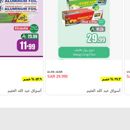
SAR ٤١.٢٥٠
SAR 29.990
S
٢٧.٣ % خصم
٥٣.٩ % خصم
أسواق عبد الله العثيم
أسواق عبد الله العثيم