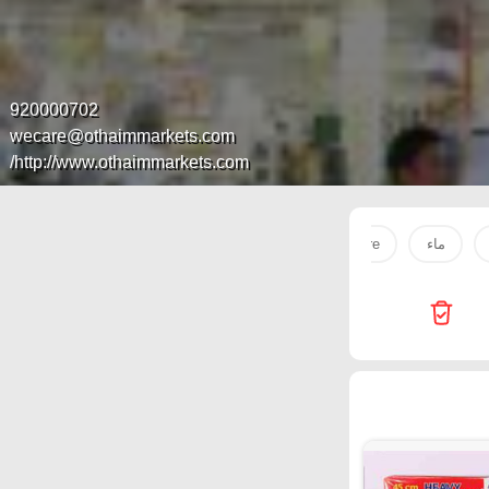
920000702
wecare@othaimmarkets.com
http://www.othaimmarkets.com/
ماء
Innova Health Care
جبنه
قهوة
دجاج مفرو