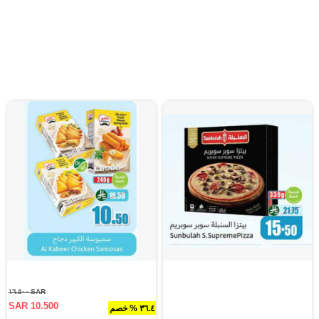
SAR ١٦.٥٠٠
SAR 10.500
٣٦.٤ % خصم