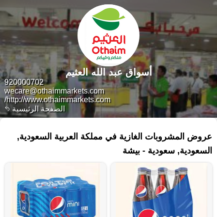
أسواق عبد الله العثيم
920000702
wecare@othaimmarkets.com
http://www.othaimmarkets.com/
الصفحة الرئيسية
٣٩ منتجات
عروض المشروبات الغازية في مملكة العربية السعودية,
السعودية, سعودية - بيشة