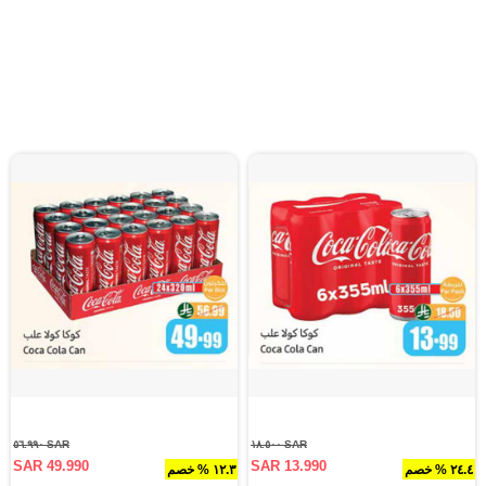
SAR ٥٦.٩٩٠
SAR ١٨.٥٠٠
SAR 49.990
SAR 13.990
٢٤.٤ % خصم
١٢.٣ % خصم