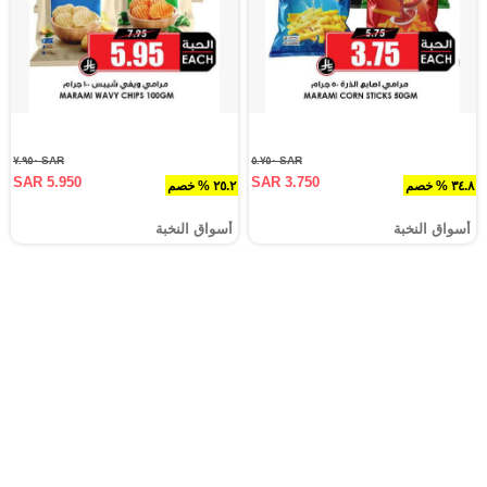
SAR ٧.٩٥٠
SAR ٥.٧٥٠
SAR 5.950
SAR 3.750
٣٤.٨ % خصم
٢٥.٢ % خصم
أسواق النخبة
أسواق النخبة