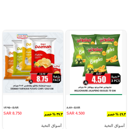
SAR ١٣.٩٥٠
SAR ٨.٨٧٠
SAR 8.750
SAR 4.500
٤٩.٣ % خصم
٣٧.٣ % خصم
أسواق النخبة
أسواق النخبة