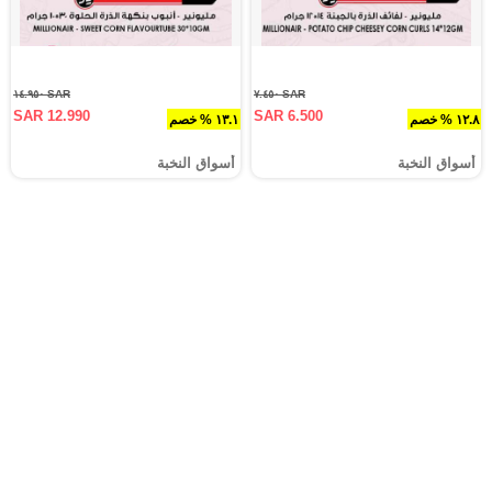
SAR ١٤.٩٥٠
SAR ٧.٤٥٠
SAR 12.990
SAR 6.500
١٢.٨ % خصم
١٣.١ % خصم
أسواق النخبة
أسواق النخبة