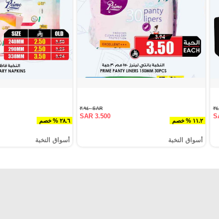
SAR ٣.٩٤٠
SAR 3.500
S
١١.٢ % خصم
٢٨.٦ % خصم
أسواق النخبة
أسواق النخبة