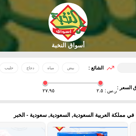
أسواق النخبة
الشائع :
بيض
مياه
دجاج
حليب
 السعر :
ر.س :
٢.٥
٢٧.٩٥
 مملكة العربية السعودية, السعودية, سعودية - الخبر‎