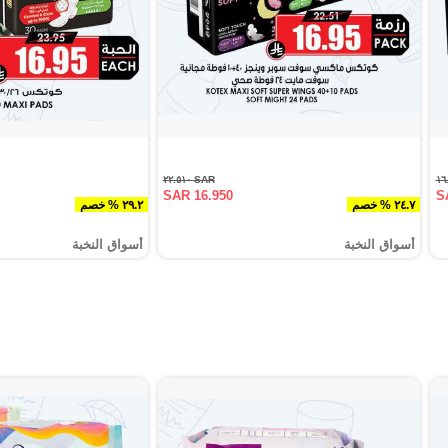
SAR ٢٢.٥١٠
SAR 16.950
S
٢٤.٧ % خصم
٢٩.٢ % خصم
أسواق النخبة
أسواق النخبة