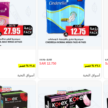
SAR ١٧.٢٥٠
SAR 12.750
S
٢٦.١ % خصم
٢١.٨ % خصم
أسواق النخبة
أسواق النخبة