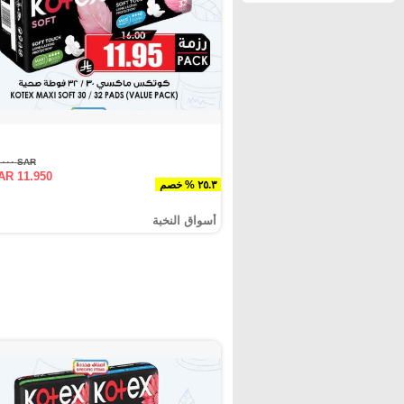
SAR ١٦.٠٠٠
AR 11.950
٢٥.٣ % خصم
أسواق النخبة