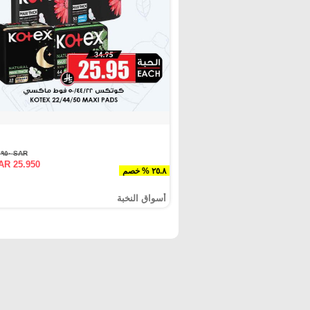
SAR ٣٤.٩٥٠
AR 25.950
٢٥.٨ % خصم
أسواق النخبة