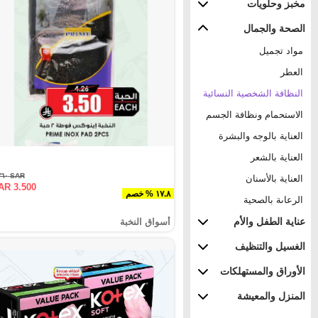
مخبز وحلويات
الصحة والجمال
مواد تجميل
العطر
النظافة الشخصية النسائية
الاستحمام ونظافة الجسم
العناية بالوجه والبشرة
العناية بالشعر
SAR ٤.٢٦٠
العناية بالأسنان
AR 3.500
١٧.٨ % خصم
الرعاىة بالصحية
عناية الطفل والأم
أسواق النخبة
الغسيل والتنظيف
الأوراق والمستهلكات
المنزل والمعيشة