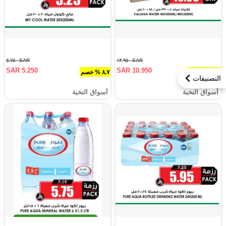
SAR ٥.٧٥٠
SAR ١٣.٩٥٠
SAR 5.250
SAR 10.950
٢١.٥ % خصم
٨.٧ % خصم
التصنيفات
أسواق النخبة
أسواق النخبة