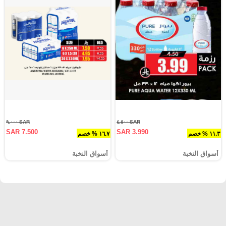
SAR ٩.٠٠٠
SAR ٤.٥٠٠
SAR 7.500
SAR 3.990
١١.٣ % خصم
١٦.٧ % خصم
أسواق النخبة
أسواق النخبة