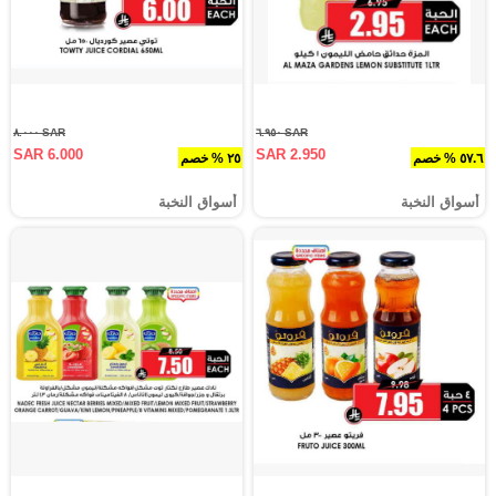
SAR ٨.٠٠٠
SAR ٦.٩٥٠
SAR 6.000
SAR 2.950
٥٧.٦ % خصم
٢٥ % خصم
أسواق النخبة
أسواق النخبة