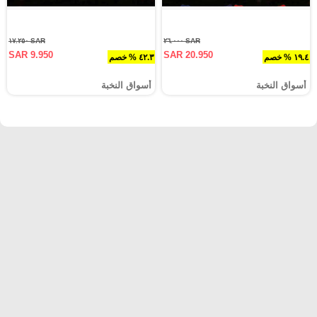
SAR ١٧.٢٥٠
SAR ٢٦.٠٠٠
SAR 9.950
SAR 20.950
١٩.٤ % خصم
٤٢.٣ % خصم
أسواق النخبة
أسواق النخبة