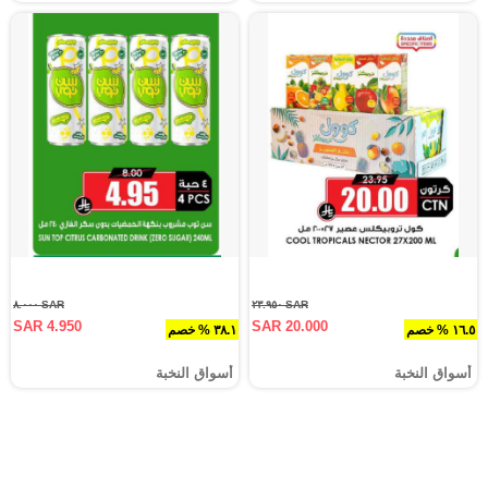
SAR ٨.٠٠٠
SAR ٢٣.٩٥٠
SAR 4.950
SAR 20.000
١٦.٥ % خصم
٣٨.١ % خصم
أسواق النخبة
أسواق النخبة