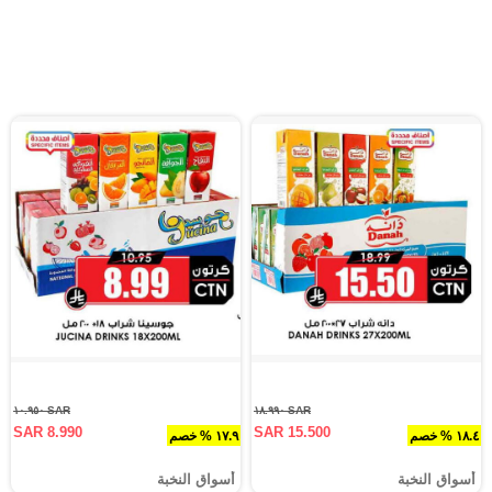
SAR ١٠.٩٥٠
SAR ١٨.٩٩٠
SAR 8.990
SAR 15.500
١٨.٤ % خصم
١٧.٩ % خصم
أسواق النخبة
أسواق النخبة