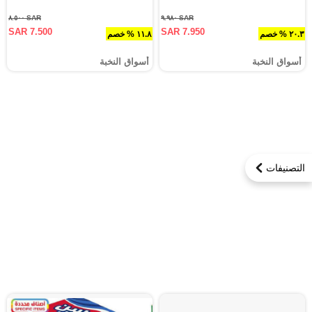
SAR ٨.٥٠٠
SAR ٩.٩٨٠
SAR 7.500
SAR 7.950
٢٠.٣ % خصم
١١.٨ % خصم
أسواق النخبة
أسواق النخبة
التصنيفات