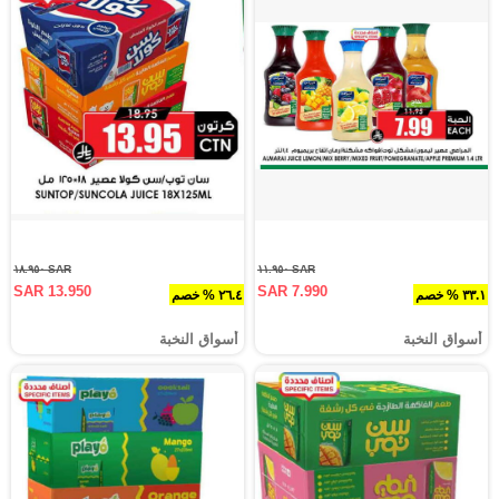
SAR ١٨.٩٥٠
SAR ١١.٩٥٠
SAR 13.950
SAR 7.990
٣٣.١ % خصم
٢٦.٤ % خصم
أسواق النخبة
أسواق النخبة