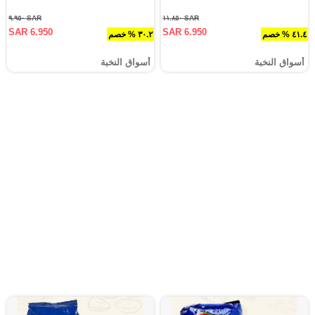
SAR ٩.٩٥٠
SAR ١١.٨٥٠
SAR 6.950
SAR 6.950
٤١.٤ % خصم
٣٠.٢ % خصم
أسواق النخبة
أسواق النخبة