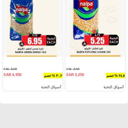
SAR ٩.٩٥٠
SAR ٦.٩٥٠
SAR 6.950
SAR 5.250
٢٤.٥ % خصم
٣٠.٢ % خصم
أسواق النخبة
أسواق النخبة