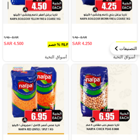
SAR ٦.٩٥٠
SAR ٦.٩٥٠
SAR 4.500
SAR 4.250
٣٨.٨ % خصم
٣٥.٣ % خصم
التصنيفات
أسواق النخبة
أسواق النخبة