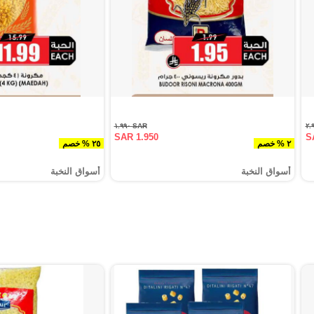
SAR ١.٩٩٠
SAR 1.950
S
٢ % خصم
٢٥ % خصم
أسواق النخبة
أسواق النخبة