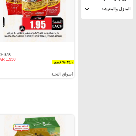
المنزل والمعيشة
SAR ٢.٩٦٠
AR 1.950
٣٤.١ % خصم
أسواق النخبة