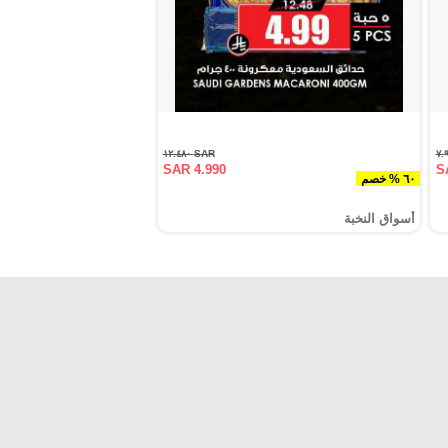
SAR ١٢.٤٨٠
SAR 4.990
S
٦٠ % خصم
أسواق النخبة