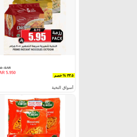
SAR ٨.٩٥٠
AR 5.950
٣٣.٥ % خصم
أسواق النخبة