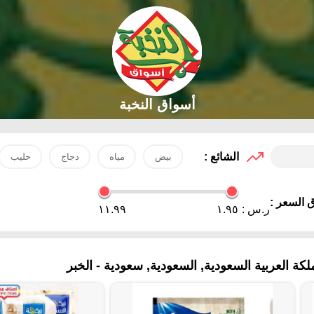
أسواق النخبة
الشائع :
بيض
مياه
دجاج
حليب
 السعر :
ر.س :
١.٩٥
١١.٩٩
ة العربية السعودية, السعودية, سعودية - الخبر‎