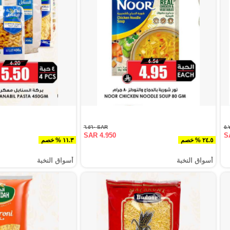
SAR ٦.٥٦٠
SAR 4.950
S
٢٤.٥ % خصم
١١.٣ % خصم
أسواق النخبة
أسواق النخبة