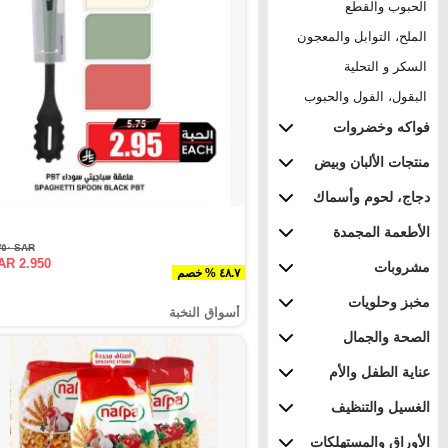
الحبوب والقطع
الملح، التوابل والمعجون
السكر و التحلية
البقول، الفول والحبوب
فواكه وخضروات
منتجات الألبان وبيض
دجاج، لحوم وأسماك
الأطعمة المجمدة
SAR ٥.٧٥٠
AR 2.950
مشروبات
٤٨.٧ % خصم
مخبز وحلويات
أسواق النخبة
الصحة والجمال
عناية الطفل والأم
الغسيل والتنظيف
الأوراق والمستهلكات