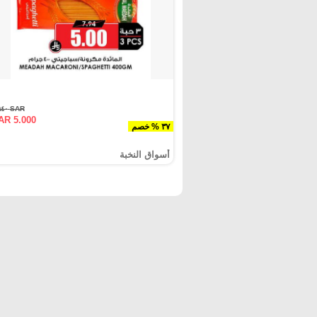
SAR ٧.٩٤٠
AR 5.000
٣٧ % خصم
أسواق النخبة