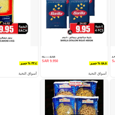
SAR ٢٤.٠٠٠
SAR 9.950
S
٥٨.٥ % خصم
٣٣.٤ % خصم
أسواق النخبة
أسواق النخبة