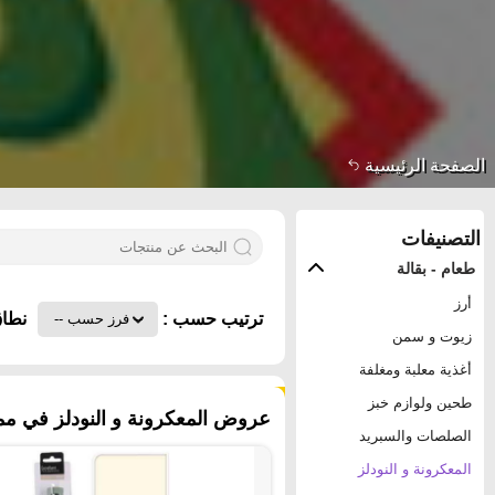
الصفحة الرئيسية
التصنيفات
طعام - بقالة
أرز
ترتيب حسب :
نطاق
زيوت و سمن
أغذية معلبة ومغلفة
٩٥ منتجات
طحين ولوازم خبز
عروض المعكرونة و النودلز في مملك
الصلصات والسبريد
المعكرونة و النودلز